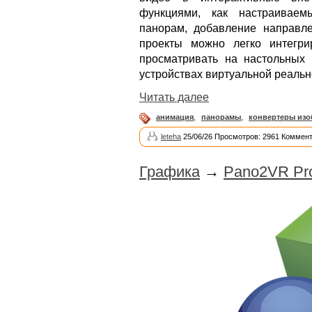
функциями, как настраиваем
панорам, добавление направле
проекты можно легко интегр
просматривать на настольных 
устройствах виртуальной реальн
Читать далее
анимация
,
панорамы
,
конвертеры из
leteha
25/06/26 Просмотров: 2961 Коммент
Графика
→
Pano2VR Pro