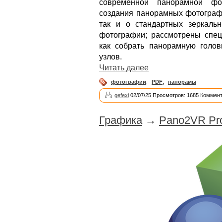
современной панорамной фо
создания панорамных фотографи
так и о стандартных зеркаль
фотографии; рассмотрены спец
как собрать панорамную голо
узлов.
Читать далее
фотографии
,
PDF
,
панорамы
gefexi
02/07/25 Просмотров: 1685 Коммент
Графика
→
Pano2VR Pro