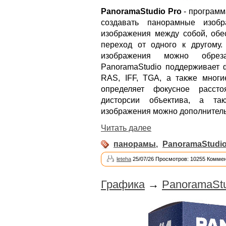
PanoramaStudio Pro
- программ
создавать панорамные изобр
изображения между собой, обе
переход от одного к другому
изображения можно обреза
PanoramaStudio поддерживает 
RAS, IFF, TGA, а также мног
определяет фокусное рассто
дисторсии объектива, а так
изображения можно дополнитель
Читать далее
панорамы
,
PanoramaStudi
leteha
25/07/26 Просмотров: 10255 Коммен
Графика
→
PanoramaStu