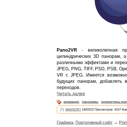
Pano2VR
- великолепная пр
цилиндрических 3D панорам, а
различными эффектами и перех
JPEG, PNG, TIFF, PSD, PSB, Op
VR с JPEG. Имеется возможно
будущих панорам, добавлять 
переходов.
Читать далее
анимация
,
панорамы
,
конвертеры из
MANSORY
18/03/22 Просмотров: 4107 Ко
Графика
,
Портативный софт
→
Port