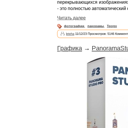
перекрывающихся изображениях и
- это полностью автоматический
Читать далее
фотографии
,
панорамы
,
Teorex
leteha
11/12/23 Просмотров: 5146 Коммент
Графика
→
PanoramaStu