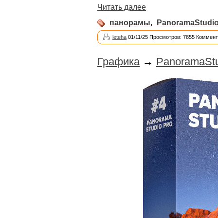
Читать далее
панорамы
,
PanoramaStudi
leteha
01/11/25 Просмотров: 7855 Коммент
Графика
→
PanoramaStu