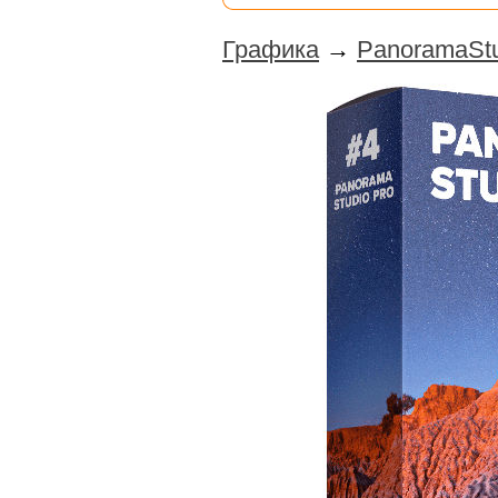
Графика
→
PanoramaStu