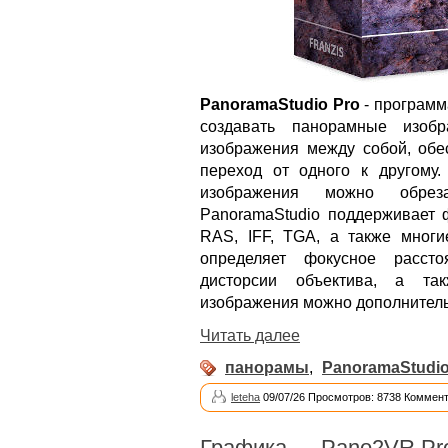
PanoramaStudio Pro
- программ
создавать панорамные изобр
изображения между собой, обе
переход от одного к другому
изображения можно обреза
PanoramaStudio поддерживает 
RAS, IFF, TGA, а также мног
определяет фокусное рассто
дисторсии объектива, а так
изображения можно дополнитель
Читать далее
панорамы
,
PanoramaStudi
leteha
09/07/26 Просмотров: 8738 Коммент
Графика
→
Pano2VR Pro