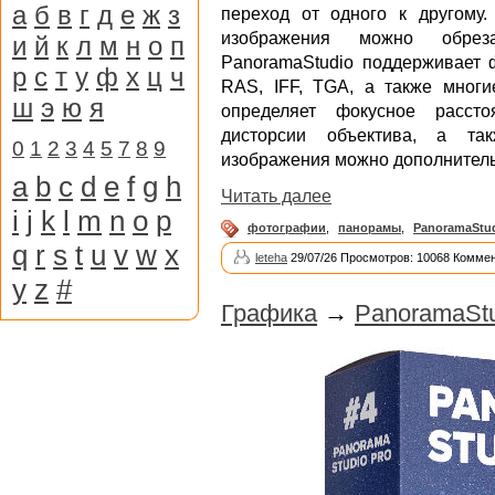
а
б
в
г
д
е
ж
з
переход от одного к другому
изображения можно обреза
и
й
к
л
м
н
о
п
PanoramaStudio поддерживает 
р
с
т
у
ф
х
ц
ч
RAS, IFF, TGA, а также мног
ш
э
ю
я
определяет фокусное рассто
дисторсии объектива, а так
0
1
2
3
4
5
7
8
9
изображения можно дополнитель
a
b
c
d
e
f
g
h
Читать далее
i
j
k
l
m
n
o
p
фотографии
,
панорамы
,
PanoramaStu
q
r
s
t
u
v
w
x
leteha
29/07/26 Просмотров: 10068 Коммен
y
z
#
Графика
→
PanoramaStu