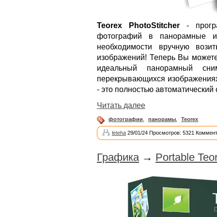
Teorex PhotoStitcher
- програ
фотографий в панорамные из
необходимости вручную вози
изображений! Теперь Вы можете
идеальный панорамный сни
перекрывающихся изображениях и
- это полностью автоматический
Читать далее
фотографии
,
панорамы
,
Teorex
leteha
29/01/24 Просмотров: 5321 Коммент
Графика
→
Portable Teo