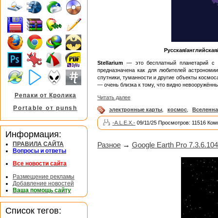
Русская/английская
Stellarium
— это бесплатный планетарий с 
предназначена как для любителей астрономии
спутники, туманности и другие объекты космос
— очень близка к тому, что видно невооружённы
Репаки от Кролика
Читать далее
Portable от punsh
электронные карты
,
космос
,
Вселенна
-A.L.E.X.-
09/11/25 Просмотров: 11516 Ком
Информация:
Разное
→
Google Earth Pro 7.3.6.104
ПРАВИЛА САЙТА
Вопросы и ответы
Все новости сайта
Размещение рекламы
Добавление новостей
Ваша помощь сайту
Список тегов: