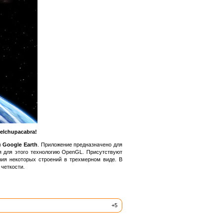
elchupacabra!
м
Google Earth
. Приложение предназначено для
я для этого технологию OpenGL. Присутствуют
ния некоторых строений в трехмерном виде. В
четкости.
+5