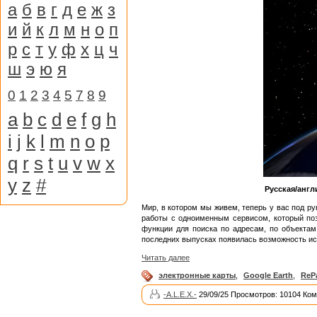
а
б
в
г
д
е
ж
з
и
й
к
л
м
н
о
п
р
с
т
у
ф
х
ц
ч
ш
э
ю
я
0
1
2
3
4
5
7
8
9
a
b
c
d
e
f
g
h
i
j
k
l
m
n
o
p
q
r
s
t
u
v
w
x
y
z
#
Русская/англ
Мир, в котором мы живем, теперь у вас под р
работы с одноименным сервисом, который поз
функции для поиска по адресам, по объектам
последних выпусках появилась возможность ис
Читать далее
электронные карты
,
Google Earth
,
ReP
-A.L.E.X.-
29/09/25 Просмотров: 10104 Ком