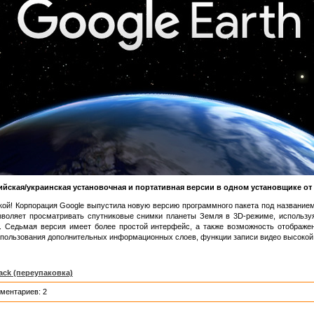
ийская/украинская установочная и портативная версии в одном установщике от 
укой! Корпорация Google выпустила новую версию программного пакета под название
воляет просматривать спутниковые снимки планеты Земля в 3D-режиме, использу
. Седьмая версия имеет более простой интерфейс, а также возможность отображе
пользования дополнительных информационных слоев, функции записи видео высокой 
ack (переупаковка)
ментариев: 2