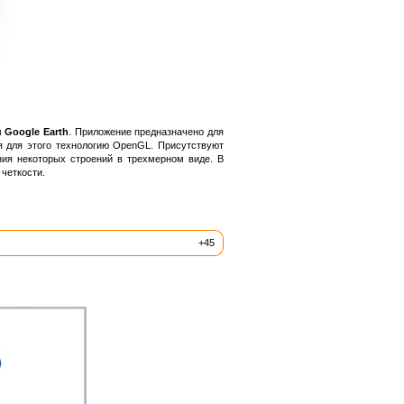
м
Google Earth
. Приложение предназначено для
я для этого технологию OpenGL. Присутствуют
ния некоторых строений в трехмерном виде. В
четкости.
+45