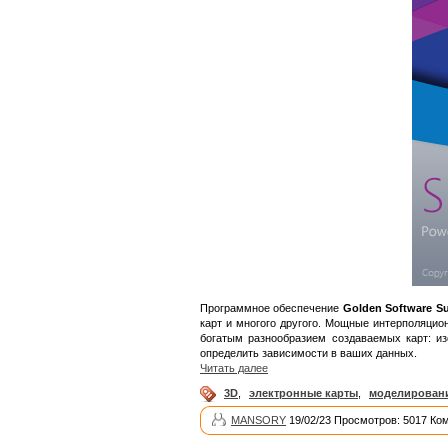
Программное обеспечение
Golden Software Su
карт и многого другого. Мощные интерполяци
богатым разнообразием создаваемых карт: из
определить зависимости в ваших данных.
Читать далее
3D
,
электронные карты
,
моделирован
MANSORY
19/02/23 Просмотров: 5017 Ко