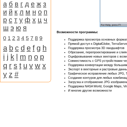
а
б
в
г
д
е
ж
з
и
й
к
л
м
н
о
п
р
с
т
у
ф
х
ц
ч
ш
э
ю
я
Возможности программы:
0
1
2
3
4
5
7
8
9
Поддержка просмотра основных форма
Прямой доступ к DigitalGlobe, TerraSer
a
b
c
d
e
f
g
h
Поддержка просмотра 3D ландшафтов
Обрезание, перепроектирование и сли
i
j
k
l
m
n
o
p
Оцифровывание новых векторов с воз
Совместимость с GPS устройствами че
q
r
s
t
u
v
w
x
Поддержка конвертации между большим
Экспорт в векторные и растровые данн
y
z
#
Графическое исправление любых JPG, T
Создание контуров для любых комбина
Загрузка и отображение JPG изображен
Поддержка NASA World, Google Maps, Virt
И многие другие возможности