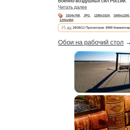
Военно-воздушных сил России.
Читать далее
1024x768
,
JPG
,
1280x1024
,
1600x1200
1200x960
qrz
28/08/12 Просмотров: 8988 Комментар
Обои на рабочий стол