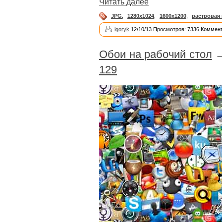
Читать далее
JPG
,
1280x1024
,
1600x1200
,
растровая
igoryk
12/10/13 Просмотров: 7336 Коммент
Обои на рабочий стол
129