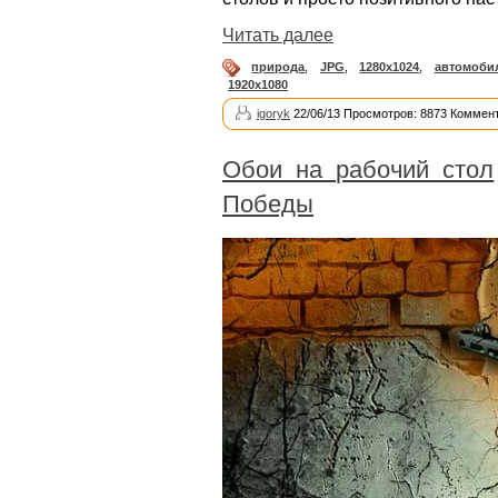
Читать далее
природа
,
JPG
,
1280x1024
,
автомоби
1920x1080
igoryk
22/06/13 Просмотров: 8873 Коммент
Обои на рабочий стол
Победы