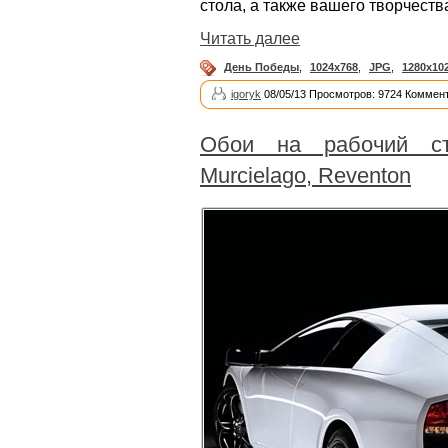
стола, а также вашего творчеств
Читать далее
День Победы
,
1024x768
,
JPG
,
1280x10
igoryk
08/05/13 Просмотров: 9724 Коммент
Обои на рабочий с
Murcielago, Reventon