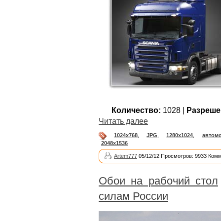
Количество:
1028 |
Разреше
Читать далее
1024x768
,
JPG
,
1280x1024
,
автом
2048x1536
Artem777
05/12/12 Просмотров: 9933 Комм
Обои на рабочий стол
силам России