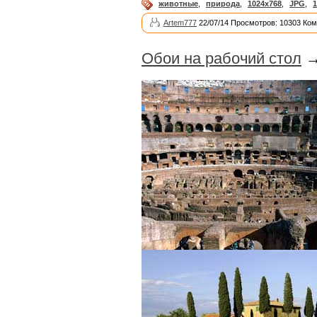
животные
,
природа
,
1024x768
,
JPG
,
1
Artem777
22/07/14 Просмотров: 10303 Ком
Обои на рабочий стол