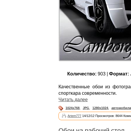
Количество:
903 |
Формат:
Качественные обои из фотогра
спорткара современности.
Читать далее
1024x768
,
JPG
,
1280x1024
,
автомобил
Artem777
14/12/12 Просмотров: 8644 Комм
Обои на рабочий стол