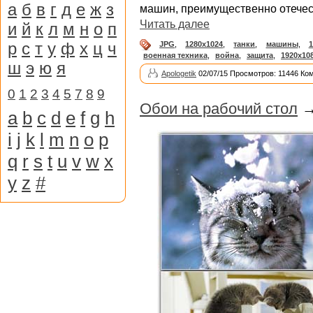
а
б
в
г
д
е
ж
з
машин, преимущественно отечес
Читать далее
и
й
к
л
м
н
о
п
р
с
т
у
ф
х
ц
ч
JPG
,
1280x1024
,
танки
,
машины
,
1
военная техника
,
война
,
защита
,
1920x10
ш
э
ю
я
Apologetik
02/07/15 Просмотров: 11446 Ко
0
1
2
3
4
5
7
8
9
Обои на рабочий стол
a
b
c
d
e
f
g
h
i
j
k
l
m
n
o
p
q
r
s
t
u
v
w
x
y
z
#