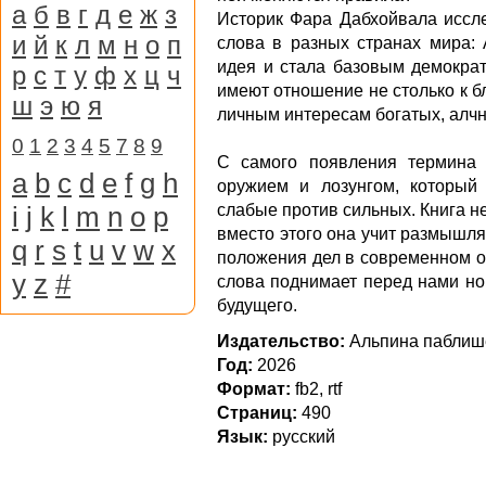
а
б
в
г
д
е
ж
з
Историк Фара Дабхойвала иссле
и
й
к
л
м
н
о
п
слова в разных странах мира: 
идея и стала базовым демократ
р
с
т
у
ф
х
ц
ч
имеют отношение не столько к б
ш
э
ю
я
личным интересам богатых, алч
0
1
2
3
4
5
7
8
9
С самого появления термина 
a
b
c
d
e
f
g
h
оружием и лозунгом, который
i
j
k
l
m
n
o
p
слабые против сильных. Книга н
вместо этого она учит размышля
q
r
s
t
u
v
w
x
положения дел в современном о
y
z
#
слова поднимает перед нами но
будущего.
Издательство:
Альпина паблиш
Год:
2026
Формат:
fb2, rtf
Страниц:
490
Язык:
русский