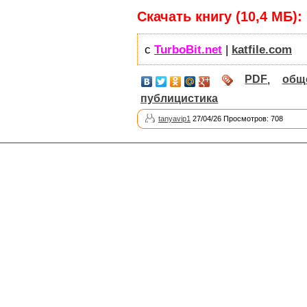
Скачать книгу (10,4 МБ):
с
TurboBit.net
|
katfile.com
PDF
,
общ
публицистика
tanyavip1
27/04/26 Просмотров: 708