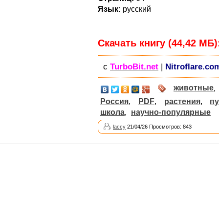
Язык:
русский
Скачать книгу (44,42 МБ)
с
TurboBit.net
|
Nitroflare.co
животные
Россия
,
PDF
,
растения
,
п
школа
,
научно-популярные
laccy
21/04/26 Просмотров: 843