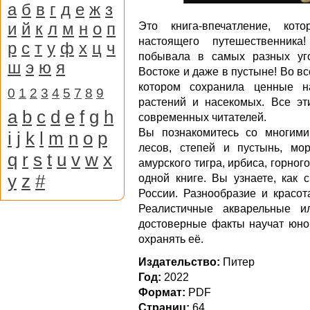
а
б
в
г
д
е
ж
з
и
й
к
л
м
н
о
п
Это книга-впечатление, кот
настоящего путешественника
р
с
т
у
ф
х
ц
ч
побывала в самых разных уго
ш
э
ю
я
Востоке и даже в пустыне! Во вс
котором сохранила ценные н
0
1
2
3
4
5
7
8
9
растений и насекомых. Все эт
a
b
c
d
e
f
g
h
современных читателей.
Вы познакомитесь со многими
i
j
k
l
m
n
o
p
лесов, степей и пустынь, мо
q
r
s
t
u
v
w
x
амурского тигра, ирбиса, горног
y
z
#
одной книге. Вы узнаете, как 
России. Разнообразие и красо
Реалистичные акварельные и
достоверные факты научат юног
охранять её.
Издательство:
Питер
Год:
2022
Формат:
PDF
Страниц:
64