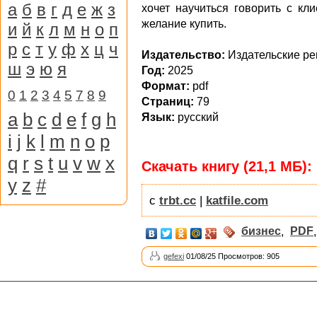
а
б
в
г
д
е
ж
з
хочет научиться говорить с к
желание купить.
и
й
к
л
м
н
о
п
р
с
т
у
ф
х
ц
ч
Издательство:
Издательские р
ш
э
ю
я
Год:
2025
Формат:
pdf
0
1
2
3
4
5
7
8
9
Страниц:
79
a
b
c
d
e
f
g
h
Язык:
русский
i
j
k
l
m
n
o
p
q
r
s
t
u
v
w
x
Скачать книгу (21,1 МБ):
y
z
#
с
trbt.cc
|
katfile.com
бизнес
,
PDF
gefexi
01/08/25 Просмотров: 905