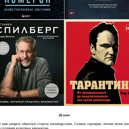
26 книг
т вам увидеть обратную сторону киноиндустрии. Съемки, сценарии, личная жизнь к
 создания культовых кинокартин.