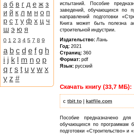
а
б
в
г
д
е
ж
з
испытаний. Пособие предназ
заведений, обучающихся по п
и
й
к
л
м
н
о
п
направлений подготовки «Стр
р
с
т
у
ф
х
ц
ч
Книга может быть полезна а
ш
э
ю
я
строительной индустрии.
0
1
2
3
4
5
7
8
9
Издательство:
Лань
Год:
2021
a
b
c
d
e
f
g
h
Cтраниц:
360
i
j
k
l
m
n
o
p
Формат:
pdf
Язык:
русский
q
r
s
t
u
v
w
x
y
z
#
Скачать книгу (33,7 МБ):
с
tbit.to
|
katfile.com
Пособие предназначено для 
обучающихся по программам б
подготовки «Строительство» и 