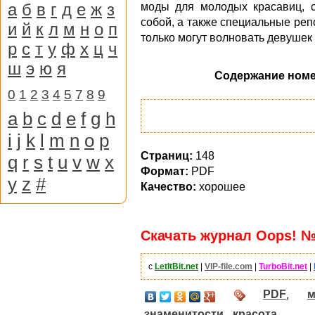
а
б
в
г
д
е
ж
з
моды для молодых красавиц, с
собой, а также специальные ре
и
й
к
л
м
н
о
п
только могут волновать девушек 
р
с
т
у
ф
х
ц
ч
ш
э
ю
я
Содержание номе
0
1
2
3
4
5
7
8
9
a
b
c
d
e
f
g
h
i
j
k
l
m
n
o
p
Страниц:
148
q
r
s
t
u
v
w
x
Формат:
PDF
y
z
#
Качество:
хорошее
Скачать журнал Oops! №4
с
LetItBit.net
|
VIP-file.com
|
TurboBit.net
|
PDF
,
м
знаменитости
,
красота