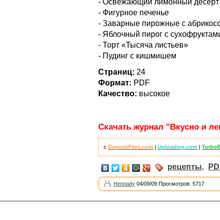
- Освежающий лимонный десерт
- Фигурное печенье
- Заварные пирожные с абрико
- Яблочный пирог с сухофруктам
- Торт «Тысяча листьев»
- Пудинг с кишмишем
Страниц:
24
Формат:
PDF
Качество:
высокое
Скачать журнал "Вкусно и лег
с
DepositFiles.com
|
Uploading.com
|
TurboB
рецепты
,
PD
Hennady
04/09/09 Просмотров: 5717