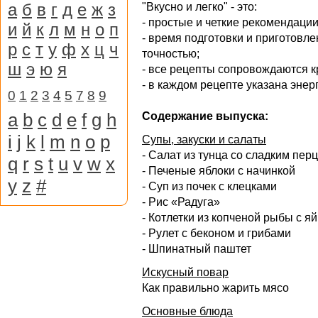
а
б
в
г
д
е
ж
з
"Вкусно и легко" - это:
- простые и четкие рекомендаци
и
й
к
л
м
н
о
п
- время подготовки и приготовл
р
с
т
у
ф
х
ц
ч
точностью;
ш
э
ю
я
- все рецепты сопровождаются 
- в каждом рецепте указана энер
0
1
2
3
4
5
7
8
9
a
b
c
d
e
f
g
h
Содержание выпуска:
i
j
k
l
m
n
o
p
Супы, закуски и салаты
- Салат из тунца со сладким пер
q
r
s
t
u
v
w
x
- Печеные яблоки с начинкой
y
z
#
- Суп из почек с клецками
- Рис «Радуга»
- Котлетки из копченой рыбы с я
- Рулет с беконом и грибами
- Шпинатный паштет
Искусный повар
Как правильно жарить мясо
Основные блюда