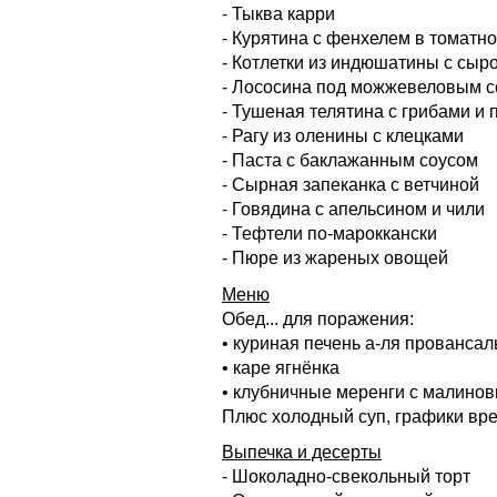
- Тыква карри
- Курятина с фенхелем в томатн
- Котлетки из индюшатины с сыр
- Лососина под можжевеловым 
- Тушеная телятина с грибами и 
- Рагу из оленины с клецками
- Паста с баклажанным соусом
- Сырная запеканка с ветчиной
- Говядина с апельсином и чили
- Тефтели по-мароккански
- Пюре из жареных овощей
Меню
Обед... для поражения:
• куриная печень а-ля провансал
• каре ягнёнка
• клубничные меренги с малино
Плюс холодный суп, графики вр
Выпечка и десерты
- Шоколадно-свекольный торт