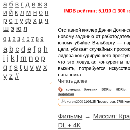
а
б
в
г
д
е
ж
з
и
й
к
л
м
н
о
п
IMDB рейтинг: 5,1/10 (1 300 
р
с
т
у
ф
х
ц
ч
ш
э
ю
я
Отставной киллер Дэнни Долинск
новому заданию от работодателе
0
1
2
3
4
5
7
8
9
юному убийце Вильборгу — пар
a
b
c
d
e
f
g
h
цели, убивает случайных прохо
лидера конкурирующего преступн
i
j
k
l
m
n
o
p
что это ловушка: конкуренты п
q
r
s
t
u
v
w
x
выжить, потребуется искусст
y
z
#
напарника.
Читать далее
комедии
,
боевики
,
BDRip
,
HDRip
,
Хоффман
yuretc2000
11/03/25 Просмотров: 2788 Ко
Фильмы
→
Миссия: Кр
DL + 4K