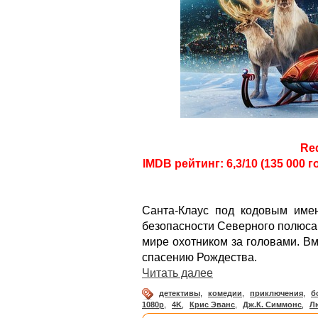
Re
IMDB рейтинг: 6,3/10 (135 000 г
Санта-Клаус под кодовым име
безопасности Северного полюса
мире охотником за головами. В
спасению Рождества.
Читать далее
детективы
,
комедии
,
приключения
,
б
1080p
,
4K
,
Крис Эванс
,
Дж.К. Симмонс
,
Л