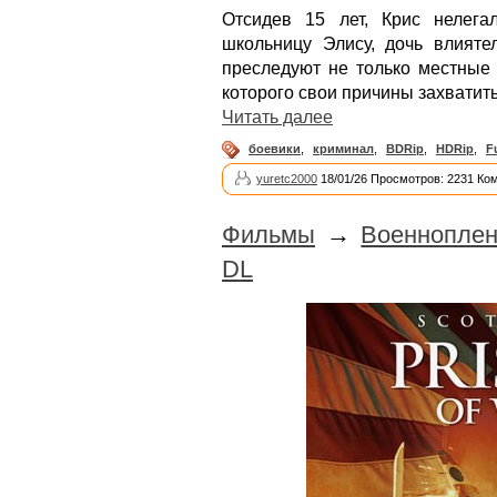
Отсидев 15 лет, Крис нелег
школьницу Элису, дочь влияте
преследуют не только местные 
которого свои причины захватить
Читать далее
боевики
,
криминал
,
BDRip
,
HDRip
,
F
yuretc2000
18/01/26 Просмотров: 2231 Ко
Фильмы
→
Военнопле
DL