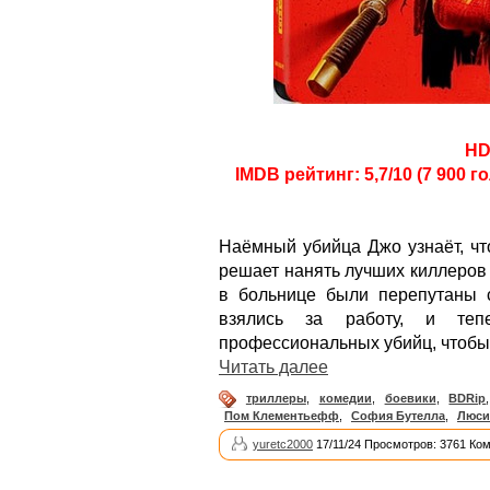
HD
IMDB рейтинг: 5,7/10 (7 900 г
Наёмный убийца Джо узнаёт, чт
решает нанять лучших киллеров 
в больнице были перепутаны 
взялись за работу, и теп
профессиональных убийц, чтобы
Читать далее
триллеры
,
комедии
,
боевики
,
BDRip
Пом Клементьефф
,
София Бутелла
,
Люси
yuretc2000
17/11/24 Просмотров: 3761 Ко