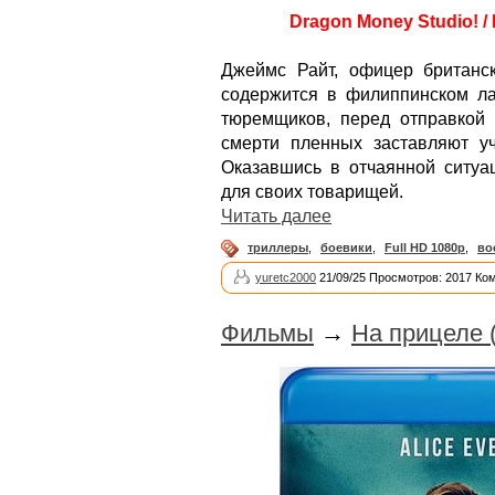
Dragon Money Studio! / 
Джеймс Райт, офицер британс
содержится в филиппинском ла
тюремщиков, перед отправкой
смерти пленных заставляют уч
Оказавшись в отчаянной ситуа
для своих товарищей.
Читать далее
триллеры
,
боевики
,
Full HD 1080p
,
во
yuretc2000
21/09/25 Просмотров: 2017 Ко
Фильмы
→
На прицеле 