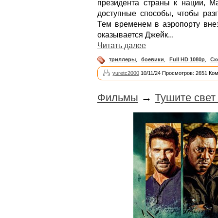
президента страны к нации, 
доступные способы, чтобы раз
Тем временем в аэропорту внез
оказывается Джейк...
Читать далее
триллеры
,
боевики
,
Full HD 1080p
,
Ск
yuretc2000
10/11/24 Просмотров: 2651 Ко
Фильмы
→
Тушите свет