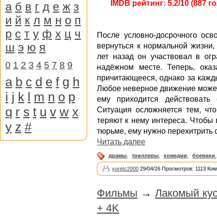
IMDB рейтинг: 5,2/10 (887 г
а
б
в
г
д
е
ж
з
и
й
к
л
м
н
о
п
р
с
т
у
ф
х
ц
ч
После условно-досрочного ос
ш
э
ю
я
вернуться к нормальной жизни,
лет назад он участвовал в огр
0
1
2
3
4
5
7
8
9
надёжном месте. Теперь, ока
причитающееся, однако за кажд
a
b
c
d
e
f
g
h
Любое неверное движение может 
i
j
k
l
m
n
o
p
ему приходится действовать
q
r
s
t
u
v
w
x
Ситуация осложняется тем, чт
теряют к нему интереса. Чтобы 
y
z
#
тюрьме, ему нужно перехитрить с
Читать далее
драмы
,
триллеры
,
комедии
,
боевики
yuretc2000
29/04/26 Просмотров: 1113 Ком
Фильмы
→
Лакомый ку
+ 4K