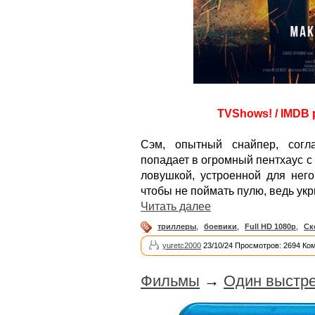
TVShows! / IMDB р
Сэм, опытный снайпер, согл
попадает в огромный пентхаус 
ловушкой, устроенной для него
чтобы не поймать пулю, ведь укр
Читать далее
триллеры
,
боевики
,
Full HD 1080p
,
Ск
yuretc2000
23/10/24 Просмотров: 2694 Ко
Фильмы
→
Один выстре