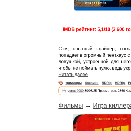
IMDB рейтинг: 5,1/10 (2 600 г
Сэм, опытный снайпер, согл
попадает в огромный пентхаус 
ловушкой, устроенной для него
чтобы не поймать пулю, ведь укр
Читать далее
триллеры
,
боевики
,
BDRip
,
HDRip
,
F
yuretc2000
30/05/25 Просмотров: 2866 Ко
Фильмы
→
Игра киллер