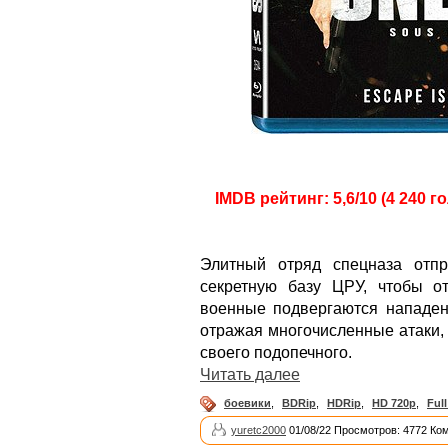
IMDB рейтинг: 5,6/10 (4 240 г
Элитный отряд спецназа отп
секретную базу ЦРУ, чтобы от
военные подвергаются нападен
отражая многочисленные атаки
своего подопечного.
Читать далее
боевики
,
BDRip
,
HDRip
,
HD 720p
,
Ful
yuretc2000
01/08/22 Просмотров: 4772 Ко