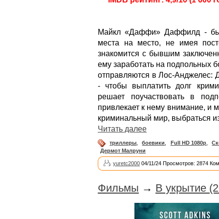
Майкл «Даффи» Даффилд - быв
места на место, не имея пос
знакомится с бывшим заключен
ему заработать на подпольных б
отправляются в Лос-Анджелес: 
- чтобы выплатить долг крим
решает поучаствовать в под
привлекает к нему внимание, и 
криминальный мир, выбраться из
Читать далее
триллеры
,
боевики
,
Full HD 1080p
,
Ск
Дермот Малруни
yuretc2000
04/11/24 Просмотров: 2874 Ко
Фильмы
→
В укрытие (