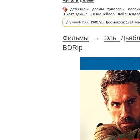
Читать далее
детективы
,
драмы
,
триллеры
,
боеви
Скотт Эдкинс
,
Тияна Тейлор
,
Кайл Чендл
yuretc2000
19/01/26 Просмотров: 1714 Ко
Фильмы
→
Эль Дьябл
BDRip