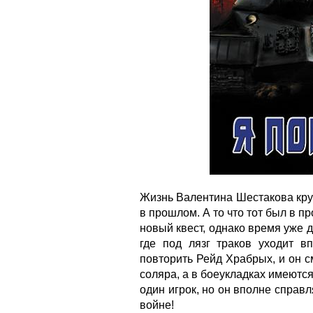
Жизнь Валентина Шестакова крут
в прошлом. А то что тот был в пр
новый квест, однако время уже др
где под лязг траков уходит в
повторить Рейд Храбрых, и он с
соляра, а в боеукладках имеются 
один игрок, но он вполне справл
войне!