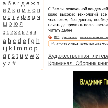
а
б
в
г
д
е
ж
з
и
й
к
л
м
н
о
п
С Земли, охваченной пандемией,
краю высоких технологий всё
р
с
т
у
ф
х
ц
ч
человеком, без долгов, необхо
ш
э
ю
я
начать да проявить волю, настоя
Читать далее
0
1
2
3
4
5
7
8
9
RTF
,
фантастика
,
отечественная литер
a
b
c
d
e
f
g
h
tanyavip1
24/03/22 Просмотров: 2482 Комм
i
j
k
l
m
n
o
p
q
r
s
t
u
v
w
x
Художественная литер
y
z
#
Криминал. Сборник книг