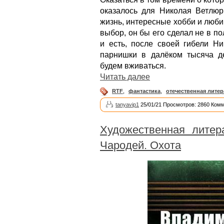
оказалось для Николая Ветлю
жизнь, интересные хобби и люби
выбор, он бы его сделал не в по
и есть, после своей гибели Ни
парнишки в далёком тысяча де
будем вживаться.
Читать далее
RTF
,
фантастика
,
отечественная литер
tanyavip1
25/01/21 Просмотров: 2860 Комм
Художественная литер
Чародей. Охота