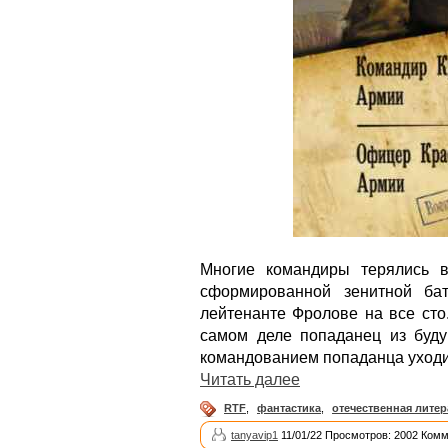
Многие командиры терялись 
сформированной зенитной б
лейтенанте Фролове на все сто.
самом деле попаданец из буд
командованием попаданца уходи
Читать далее
RTF
,
фантастика
,
отечественная литер
tanyavip1
11/01/22 Просмотров: 2002 Комм