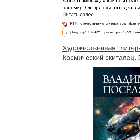
А всего лишь удачный опыт маго
наш мир. Ох, зря они это сделали
Читать далее
RTF
,
отечественная литература
,
фэнте
tanyavip1
19/04/21 Просмотров: 3653 Комм
Художественная литер
Космический скиталец. 