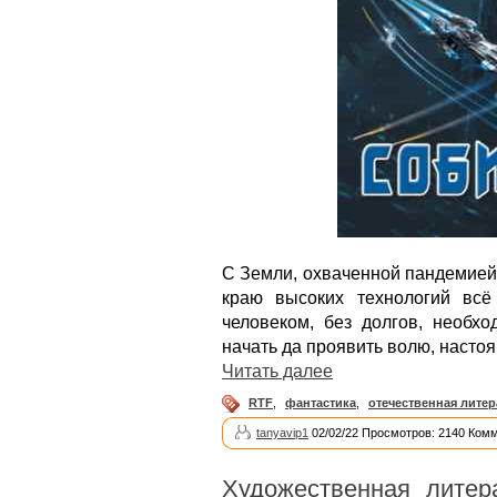
С Земли, охваченной пандемией,
краю высоких технологий всё
человеком, без долгов, необхо
начать да проявить волю, настоя
Читать далее
RTF
,
фантастика
,
отечественная литер
tanyavip1
02/02/22 Просмотров: 2140 Комм
Художественная литер