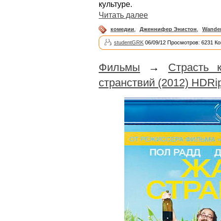
культуре.
Читать далее
комедии
,
Дженнифер Энистон
,
Wander
studentGRK
06/09/12 Просмотров: 6231 К
Фильмы
→
Страсть 
странствий (2012) HDRi