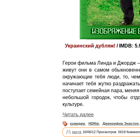
Украинский дубляж!
/ IMDB: 5.
Герои фильма Линда и Джордж —
живут они в самом обыкновенно
окружающие тебя люди, то, чем
начинает тебя жутко раздражат
поступает семейная пара, меня
небольшой городок, чтобы отд
культуре.
Читать далее
комедии
,
HDRip
,
Дженнифер Энистон
igoryk
16/06/12 Просмотров: 5619 Коммент