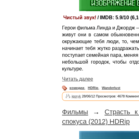
Чистый звук!
/ IMDB: 5.9/10 (6,
Герои фильма Линда и Джордж —
живут они в самом обыкновенно
окружающие тебя люди, то, чем
начинает тебя жутко раздражат
поступает семейная пара, меня
небольшой городок, чтобы отд
культуре.
Читать далее
комедии
,
HDRip
,
Wanderlust
igoryk
28/06/12 Просмотров: 4678 Коммент
Фильмы
→
Страсть к
спокуса (2012) HDRip