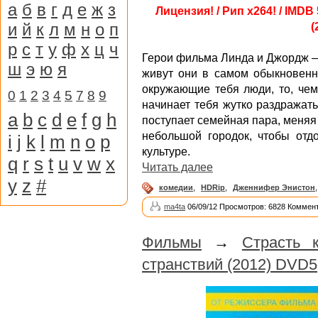
а
б
в
г
д
е
ж
з
Лицензия! / Рип х264! / IMDB 
и
й
к
л
м
н
о
п
(
р
с
т
у
ф
х
ц
ч
Герои фильма Линда и Джордж —
ш
э
ю
я
живут они в самом обыкновенно
окружающие тебя люди, то, чем
0
1
2
3
4
5
7
8
9
начинает тебя жутко раздражат
a
b
c
d
e
f
g
h
поступает семейная пара, меня
небольшой городок, чтобы отд
i
j
k
l
m
n
o
p
культуре.
q
r
s
t
u
v
w
x
Читать далее
y
z
#
комедии
,
HDRip
,
Дженнифер Энистон
ma4ta
06/09/12 Просмотров: 6828 Коммент
Фильмы
→
Страсть 
странствий (2012) DVD5