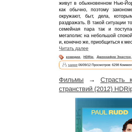
живут в обыкновенном Нью-Йорк
как обычно, поэтому законом
окружают, быт, дела, котор
раздражать. В такой ситуации т
семейная пара так и поступ
мегаполис на небольшой спокой
и, конечно же, приобщиться к ме
Читать далее
комедии
,
HDRip
,
Дженнифер Энистон
saqwe
06/09/12 Просмотров: 6298 Коммен
Фильмы
→
Страсть 
странствий (2012) HDRi