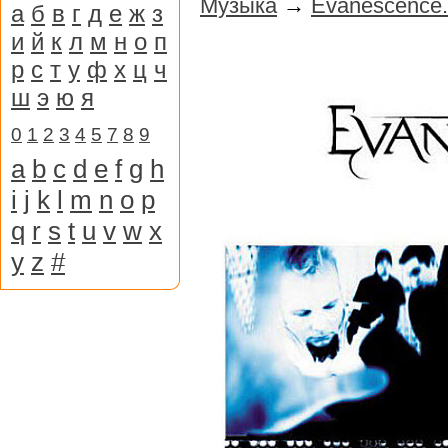
Музыка
→
Evanescence.
а
б
в
г
д
е
ж
з
и
й
к
л
м
н
о
п
р
с
т
у
ф
х
ц
ч
ш
э
ю
я
0
1
2
3
4
5
7
8
9
a
b
c
d
e
f
g
h
i
j
k
l
m
n
o
p
q
r
s
t
u
v
w
x
y
z
#