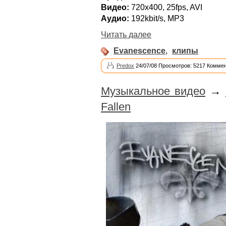
Видео:
720х400, 25fps, AVI
Аудио:
192kbit/s, MP3
Читать далее
Evanescence
,
клипы
Predox
24/07/08 Просмотров: 5217 Коммен
Музыкальное видео
→
Fallen