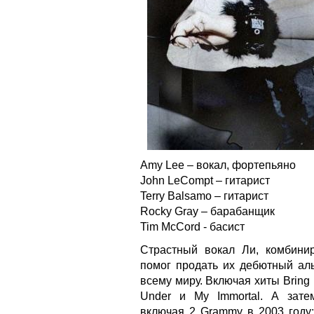
Amy Lee – вокал, фортепьяно
John LeCompt – гитарист
Terry Balsamo – гитарист
Rocky Gray – барабанщик
Tim McCord - басист
Страстный вокал Ли, комбини
помог продать их дебютный ал
всему миру. Включая хиты Bring 
Under и My Immortal. А зате
включая 2 Grammy в 2003 году