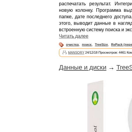
распечатать результат. Интег
новую колонку. Программа вы
папке, дате последнего доступ
этого, выводит данные в нагля
встроенную систему поиска и экс
Читать далее
очистка
,
поиск
,
TreeSize
,
RePack (пер
MANSORY
24/12/18 Просмотров: 4461 Ко
Данные и диски
→
TreeS