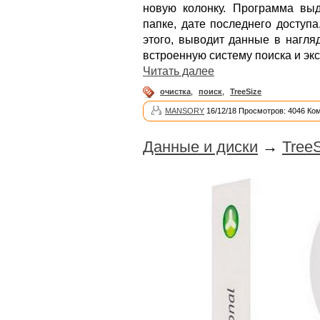
новую колонку. Программа вы
папке, дате последнего доступ
этого, выводит данные в нагля
встроенную систему поиска и экс
Читать далее
очистка
,
поиск
,
TreeSize
MANSORY
16/12/18 Просмотров: 4046 Ко
Данные и диски
→
TreeS