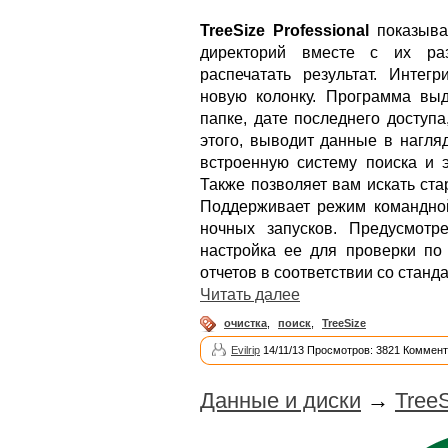
TreeSize Professional
показыва
директорий вместе с их раз
распечатать результат. Интег
новую колонку. Программа вы
папке, дате последнего доступ
этого, выводит данные в нагля
встроенную систему поиска и э
Также позволяет вам искать ст
Поддерживает режим командной
ночных запусков. Предусмотр
настройка ее для проверки по
отчетов в соответствии со стан
Читать далее
очистка
,
поиск
,
TreeSize
Evilrip
14/11/13 Просмотров: 3821 Коммент
Данные и диски
→
TreeS