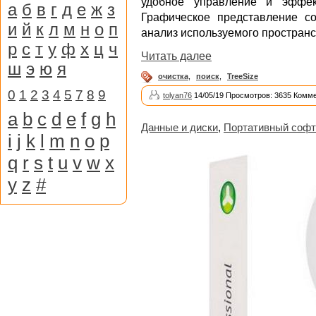
удобное управление и эффект
а
б
в
г
д
е
ж
з
Графическое представление с
и
й
к
л
м
н
о
п
анализ используемого пространс
р
с
т
у
ф
х
ц
ч
Читать далее
ш
э
ю
я
очистка
,
поиск
,
TreeSize
0
1
2
3
4
5
7
8
9
tolyan76
14/05/19 Просмотров: 3635 Комме
a
b
c
d
e
f
g
h
Данные и диски
,
Портативный софт
i
j
k
l
m
n
o
p
q
r
s
t
u
v
w
x
y
z
#