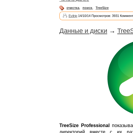
очистка
,
поиск
,
TreeSize
Evilrip
14/10/14 Просмотров: 3931 Коммент
Данные и диски
→
TreeS
TreeSize Professional
показыва
директорий вместе с их раз