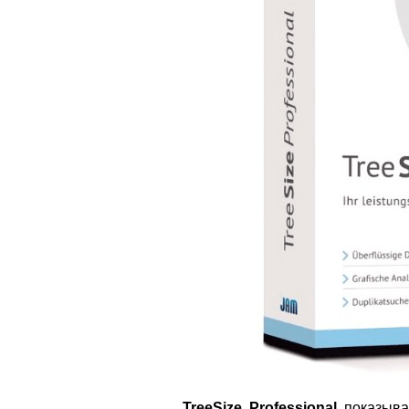
TreeSize Professional
показыва