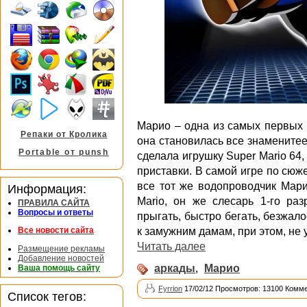
Марио – одна из самых первых 
Репаки от Кролика
она становилась все знаменитее
Portable от punsh
сделала игрушку Super Mario 64,
приставки. В самой игре по сюже
все тот же водопроводчик Мари
Информация:
Mario, он же слесарь 1-го ра
ПРАВИЛА САЙТА
Вопросы и ответы
прыгать, быстро бегать, безжал
к замужним дамам, при этом, не 
Все новости сайта
Читать далее
Размещение рекламы
Добавление новостей
аркады
,
Марио
Ваша помощь сайту
Fyrrion
17/02/12 Просмотров: 13100 Комме
Список тегов: