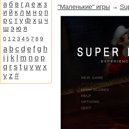
а
б
в
г
д
е
ж
з
"Маленькие" игры
→
Sup
и
й
к
л
м
н
о
п
р
с
т
у
ф
х
ц
ч
ш
э
ю
я
0
1
2
3
4
5
7
8
9
a
b
c
d
e
f
g
h
i
j
k
l
m
n
o
p
q
r
s
t
u
v
w
x
y
z
#