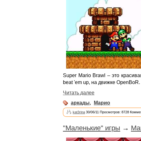
Super Mario Brawl – это красив
beat 'em up, на движке OpenBoR.
Читать далее
аркады
,
Марио
kat3rina
30/06/11 Просмотров: 8728 Комме
"Маленькие" игры
→
Mar