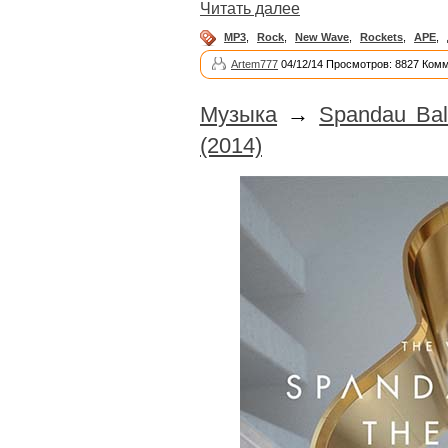
Читать далее
MP3
,
Rock
,
New Wave
,
Rockets
,
APE
,
Artem777
04/12/14 Просмотров: 8827 Комм
Музыка
→
Spandau Ball
(2014)