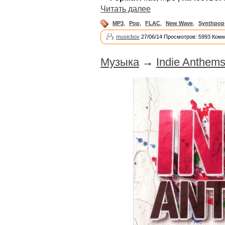
Читать далее
MP3
,
Pop
,
FLAC
,
New Wave
,
Synthpop
musicbox
27/06/14 Просмотров: 5993 Комм
Музыка
→
Indie Anthems