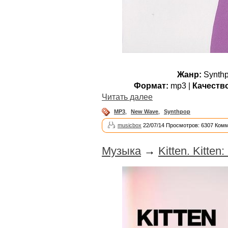
Жанр:
Synthp
Формат:
mp3 |
Качеств
Читать далее
MP3
,
New Wave
,
Synthpop
musicbox
22/07/14 Просмотров: 6307 Комм
Музыка
→
Kitten. Kitten