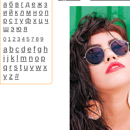
а
б
в
г
д
е
ж
з
и
й
к
л
м
н
о
п
р
с
т
у
ф
х
ц
ч
ш
э
ю
я
0
1
2
3
4
5
7
8
9
a
b
c
d
e
f
g
h
i
j
k
l
m
n
o
p
q
r
s
t
u
v
w
x
y
z
#