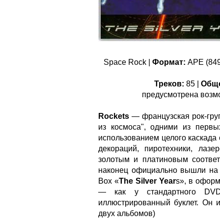
Space Rock |
Формат:
APE (849-
Треков:
85 |
Обще
предусмотрена возм
Rockets
— французская рок-гру
из космоса", одними из перв
использованием целого каскада 
декораций, пиротехники, лаз
золотым и платиновым соотве
наконец официально вышли на 
Box «
The Silver Year
s», в офор
— как у стандартного DVD
иллюстрированный буклет. Он 
двух альбомов)