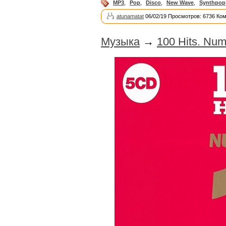
MP3
,
Pop
,
Disco
,
New Wave
,
Synthpop
atunamatat
06/02/19 Просмотров: 6736 Ко
Музыка
→
100 Hits. Num