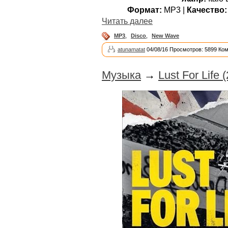
Формат:
MP3 |
Качество:
Читать далее
MP3
,
Disco
,
New Wave
atunamatat
04/08/16 Просмотров: 5899 Ко
Музыка
→
Lust For Life 