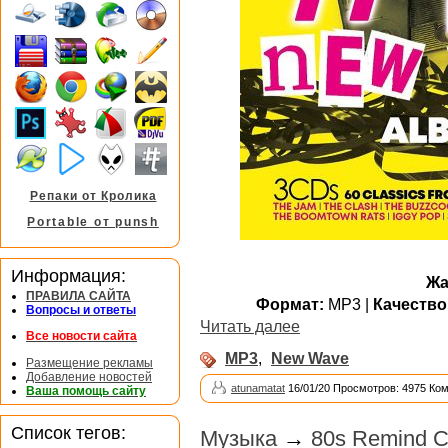
Репаки от Кролика
Portable от punsh
Информация:
Жа
ПРАВИЛА САЙТА
Формат:
MP3 |
Качество
Вопросы и ответы
Читать далее
Все новости сайта
MP3
,
New Wave
Размещение рекламы
Добавление новостей
atunamatat
16/01/20 Просмотров: 4975 Ко
Ваша помощь сайту
Список тегов:
Музыка
→
80s Remind Ce