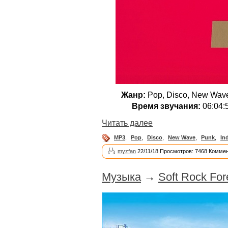
Жанр:
Pop, Disco, New Wave,
Время звучания:
06:04:
Читать далее
MP3
,
Pop
,
Disco
,
New Wave
,
Punk
,
In
myzfan
22/11/18 Просмотров: 7468 Коммен
Музыка
→
Soft Rock For