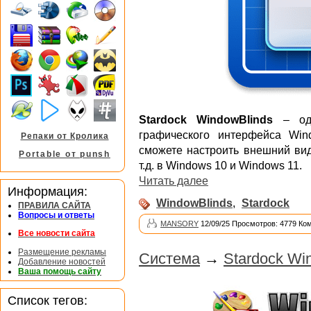
Stardock WindowBlinds
– одн
графического интерфейса Win
Репаки от Кролика
сможете настроить внешний вид
Portable от punsh
т.д. в Windows 10 и Windows 11.
Читать далее
Информация:
WindowBlinds
,
Stardock
ПРАВИЛА САЙТА
Вопросы и ответы
MANSORY
12/09/25 Просмотров: 4779 Ко
Все новости сайта
Размещение рекламы
Система
→
Stardock Wi
Добавление новостей
Ваша помощь сайту
Список тегов: