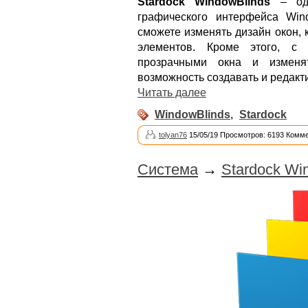
Stardock WindowBlinds
– одн
графического интерфейса Win
сможете изменять дизайн окон, 
элементов. Кроме этого, с
прозрачными окна и изменя
возможность создавать и редакт
Читать далее
WindowBlinds
,
Stardock
tolyan76
15/05/19 Просмотров: 6193 Комме
Система
→
Stardock Wi