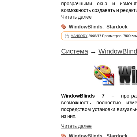
прозрачными окна и изменя
возможность создавать и редакт
Читать далее
WindowBlinds
,
Stardock
MANSORY
29/03/17 Просмотров: 7900 Ко
Система
→
WindowBlinds
WindowBlinds 7
– программ
возможность полностью изм
посредством установки визуаль
из них.
Читать далее
WindowBlinds
,
Stardock