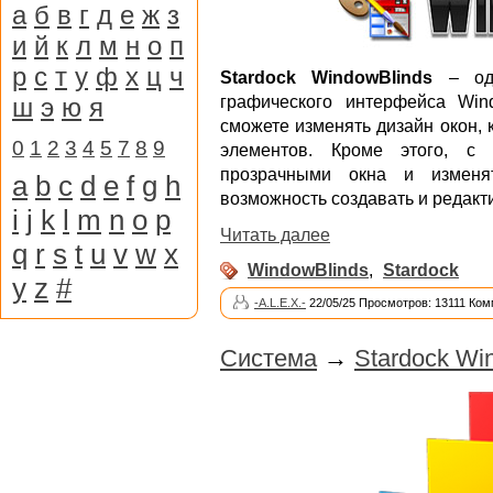
а
б
в
г
д
е
ж
з
и
й
к
л
м
н
о
п
р
с
т
у
ф
х
ц
ч
Stardock WindowBlinds
– одн
ш
э
ю
я
графического интерфейса Win
сможете изменять дизайн окон, 
0
1
2
3
4
5
7
8
9
элементов. Кроме этого, с
прозрачными окна и изменя
a
b
c
d
e
f
g
h
возможность создавать и редакт
i
j
k
l
m
n
o
p
Читать далее
q
r
s
t
u
v
w
x
WindowBlinds
,
Stardock
y
z
#
-A.L.E.X.-
22/05/25 Просмотров: 13111 Ком
Система
→
Stardock Wi