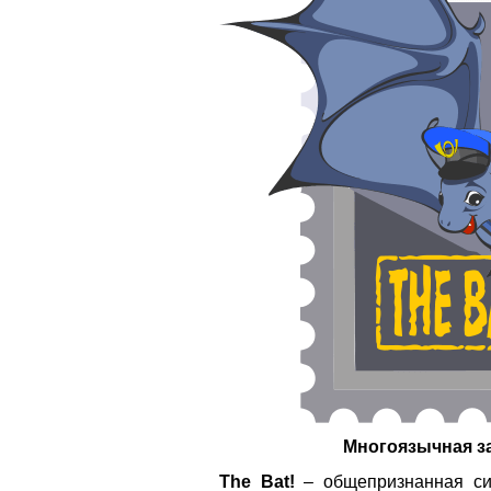
Многоязычная з
The Bat!
– общепризнанная си