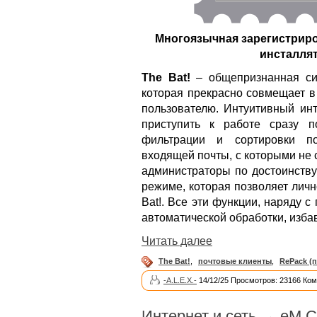
Многоязычная зарегистриро
инсталлят
The Bat!
– общепризнанная си
которая прекрасно совмещает в
пользователю. Интуитивный инт
приступить к работе сразу 
фильтрации и сортировки по
входящей почты, с которыми не
администраторы по достоинству
режиме, которая позволяет лич
Bat!. Все эти функции, наряду
автоматической обработки, изба
Читать далее
The Bat!
,
почтовые клиенты
,
RePack (
-A.L.E.X.-
14/12/25 Просмотров: 23166 Ком
Интернет и сеть
→
eM Cl