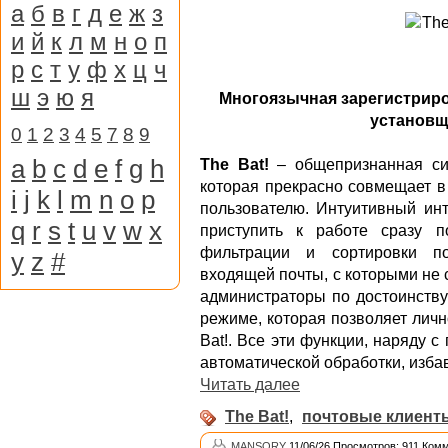
а
б
в
г
д
е
ж
з
и
й
к
л
м
н
о
п
р
с
т
у
ф
х
ц
ч
ш
э
ю
я
Многоязычная зарегистриро
установщи
0
1
2
3
4
5
7
8
9
a
b
c
d
e
f
g
h
The Bat!
– общепризнанная си
которая прекрасно совмещает в
i
j
k
l
m
n
o
p
пользователю. Интуитивный инт
q
r
s
t
u
v
w
x
приступить к работе сразу 
фильтрации и сортировки по
y
z
#
входящей почты, с которыми не
администраторы по достоинству
режиме, которая позволяет лич
Bat!. Все эти функции, наряду
автоматической обработки, изба
Читать далее
The Bat!
,
почтовые клиент
MANSORY
11/06/26 Просмотров: 911 Комм