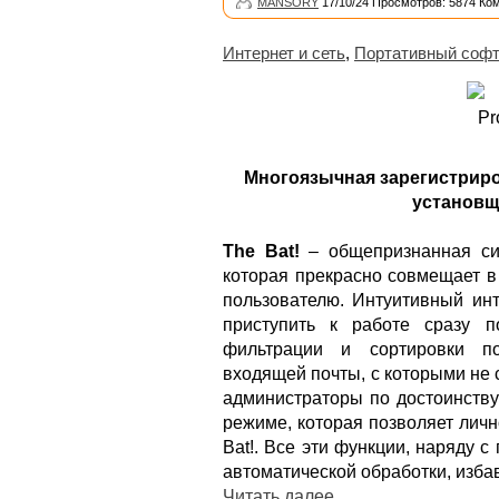
MANSORY
17/10/24 Просмотров: 5874 Ко
Интернет и сеть
,
Портативный соф
Многоязычная зарегистриро
установщи
The Bat!
– общепризнанная си
которая прекрасно совмещает в
пользователю. Интуитивный инт
приступить к работе сразу 
фильтрации и сортировки по
входящей почты, с которыми не
администраторы по достоинству
режиме, которая позволяет лич
Bat!. Все эти функции, наряду
автоматической обработки, изба
Читать далее