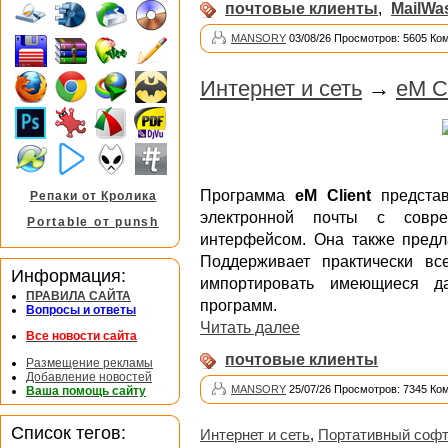
почтовые клиенты
,
MailWa
MANSORY
03/08/26 Просмотров: 5605 Ко
Интернет и сеть
→
eM Cl
Программа
eM Client
представ
Репаки от Кролика
электронной почты с совр
Portable от punsh
интерфейсом. Она также предла
Поддерживает практически вс
Информация:
импортировать имеющиеся д
ПРАВИЛА САЙТА
программ.
Вопросы и ответы
Читать далее
Все новости сайта
почтовые клиенты
Размещение рекламы
Добавление новостей
MANSORY
25/07/26 Просмотров: 7345 Ко
Ваша помощь сайту
Список тегов:
Интернет и сеть
,
Портативный соф