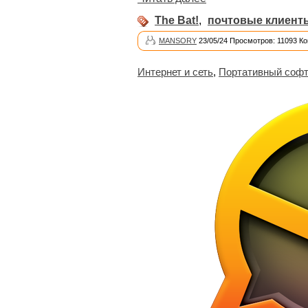
The Bat!
,
почтовые клиент
MANSORY
23/05/24 Просмотров: 11093 К
Интернет и сеть
,
Портативный соф