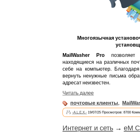
Многоязычная установоч
установщи
MailWasher Pro
позволяет п
находящиеся на различных почт
себе на компьютер. Благодаря
вернуть ненужные письма обра
адресат неизвестен.
Читать далее
почтовые клиенты
,
MailWa
-A.L.E.X.-
19/07/25 Просмотров: 8700 Комм
Интернет и сеть
→
eM Cl