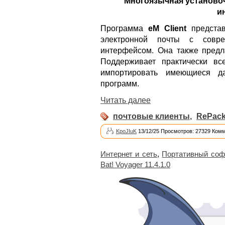
Многоязычная установоч
и
Программа
eM Client
представ
электронной почты с совр
интерфейсом. Она также предла
Поддерживает практически вс
импортировать имеющиеся д
программ.
Читать далее
почтовые клиенты
,
RePack
KpoJIuK
13/12/25 Просмотров: 27329 Комм
Интернет и сеть
,
Портативный соф
Bat! Voyager 11.4.1.0