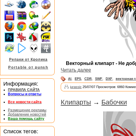
Репаки от Кролика
Векторный клипарт - Не добр
Portable от punsh
Читать далее
AI
,
EPS
,
CDR
,
SWF
,
DXF
,
векторная 
Информация:
jurassic
25/07/07 Просмотров: 6860 Комме
ПРАВИЛА САЙТА
Вопросы и ответы
Клипарты
→
Бабочки
Все новости сайта
Размещение рекламы
Добавление новостей
Ваша помощь сайту
Список тегов: