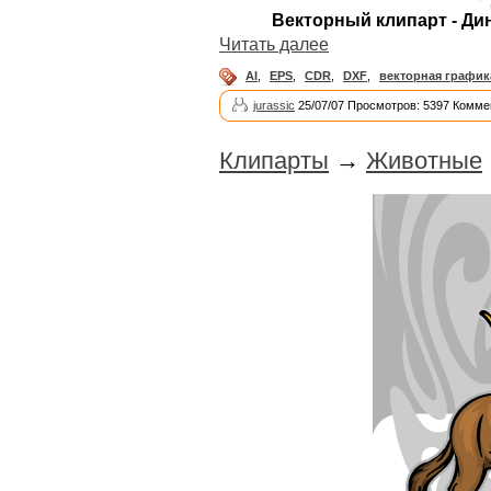
Векторный клипарт - Дин
Читать далее
AI
,
EPS
,
CDR
,
DXF
,
векторная график
jurassic
25/07/07 Просмотров: 5397 Комме
Клипарты
→
Животные