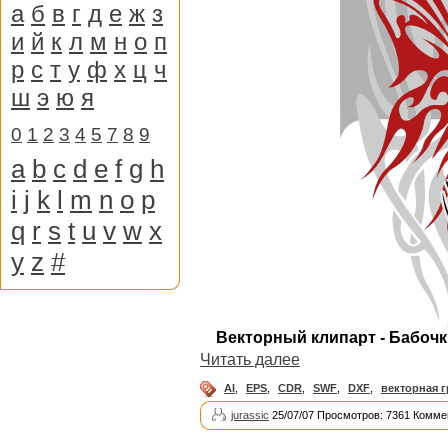
а
б
в
г
д
е
ж
з
и
й
к
л
м
н
о
п
р
с
т
у
ф
х
ц
ч
ш
э
ю
я
0
1
2
3
4
5
7
8
9
a
b
c
d
e
f
g
h
i
j
k
l
m
n
o
p
q
r
s
t
u
v
w
x
y
z
#
Векторный клипарт - Бабочки 
Читать далее
AI
,
EPS
,
CDR
,
SWF
,
DXF
,
векторная 
jurassic
25/07/07 Просмотров: 7361 Комме