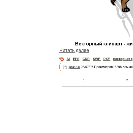
Векторный клипарт - жив
Читать далее
AI
,
EPS
,
CDR
,
SWF
,
DXF
,
векторная 
jurassic
25/07/07 Просмотров: 6298 Комме
1
2