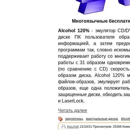
Многоязычные бесплат
Alcohol 120%
- эмулятор CD/DV
диске ПК пользователя обр
информацией, а затем предо
программам так, словно искомы
поддерживает работу со многи
работы с 31 образом одноврем
(по сравнению с CD) скорост
образом диска. Alcohol 120% 
файлов-образов, эмулирует раб
образов, еще одна положитель
защищенные диски, обходить защи
и LaserLock.
Читать далее
эмуляторы
,
виртуальные диски
,
Alcoh
KpoJIuK
21/10/21 Просмотров: 25266 Комм