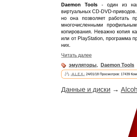
Daemon Tools
- один из наи
виртуальных CD-DVD-приводов. 
но она позволяет работать п
многочисленными профильным
копирования. Неважно копия ка
или от PlayStation, программа 
них.
Читать далее
эмуляторы
,
Daemon Tools
-A.L.E.X.-
24/01/18 Просмотров: 17439 Ком
Данные и диски
→
Alcoh