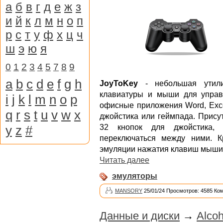
а
б
в
г
д
е
ж
з
и
й
к
л
м
н
о
п
р
с
т
у
ф
х
ц
ч
ш
э
ю
я
0
1
2
3
4
5
7
8
9
a
b
c
d
e
f
g
h
JoyToKey
- небольшая утили
клавиатуры и мыши для упра
i
j
k
l
m
n
o
p
офисные приложения Word, Excel
q
r
s
t
u
v
w
x
джойстика или геймпада. Прису
y
z
#
32 кнопок для джойстика,
переключаться между ними. К
эмуляции нажатия клавиш мыши,
Читать далее
эмуляторы
MANSORY
25/01/24 Просмотров: 4585 Ко
Данные и диски
→
Alcoh