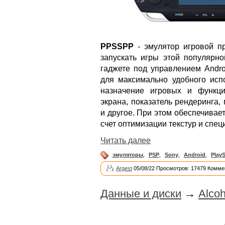
PPSSPP
- эмулятор игровой п
запускать игры этой популяр
гаджете под управлением Andro
для максимально удобного исп
назначение игровых и функц
экрана, показатель рендеринга
и другое. При этом обеспечивае
счет оптимизации текстур и спе
Читать далее
эмуляторы
,
PSP
,
Sony
,
Android
,
PlayS
Argest
05/08/22 Просмотров: 17479 Комме
Данные и диски
→
Alcoh