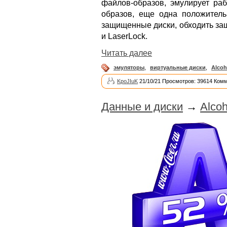
файлов-образов, эмулирует раб
образов, еще одна положитель
защищенные диски, обходить защи
и LaserLock.
Читать далее
эмуляторы
,
виртуальные диски
,
Alcoh
KpoJIuK
21/10/21 Просмотров: 39614 Комм
Данные и диски
→
Alcoh