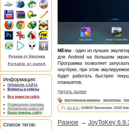
MEmu
- один из лучших эмулятор
для Android на большом экра
Репаки от Кролика
Программа позволяет запускат
Portable от punsh
ноутбуке, при этом эмулируемое
будет работать быстрее тек
Информация:
планшетов.
ПРАВИЛА САЙТА
Вопросы и ответы
Читать далее
Все новости сайта
виртуальные машины
,
эмуляторы
,
fre
Размещение рекламы
-A.L.E.X.-
11/08/25 Просмотров: 32025 Ком
Добавление новостей
Ваша помощь сайту
Разное
→
JoyToKey 6.9.
Список тегов: