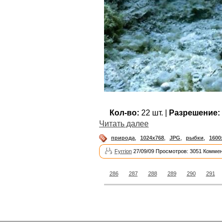
Кол-во:
22 шт. |
Разрешение:
Читать далее
природа
,
1024x768
,
JPG
,
рыбки
,
1600
Fyrrion
27/09/09 Просмотров: 3051 Коммен
286
287
288
289
290
291