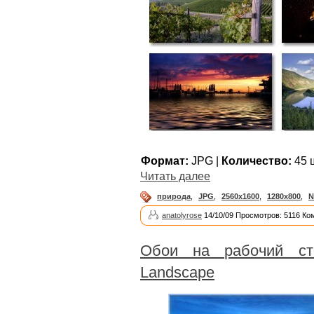
Формат:
JPG |
Количество:
45 ш
Читать далее
природа
,
JPG
,
2560x1600
,
1280x800
,
N
anatolyrose
14/10/09 Просмотров: 5116 Ко
Обои на рабочий ст
Landscape