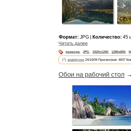
Формат:
JPG |
Количество:
45 ш
Читать далее
природа
,
JPG
,
1920x1200
,
1280x800
,
N
anatolyrose
24/10/09 Просмотров: 4837 Ко
Обои на рабочий стол