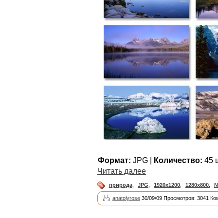
Формат:
JPG |
Количество:
45 ш
Читать далее
природа
,
JPG
,
1920x1200
,
1280x800
,
N
anatolyrose
30/09/09 Просмотров: 3041 Ко