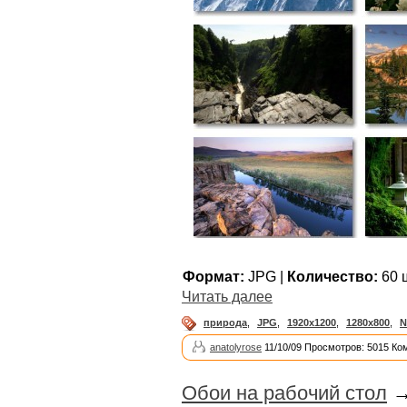
Формат:
JPG |
Количество:
60 ш
Читать далее
природа
,
JPG
,
1920x1200
,
1280x800
,
N
anatolyrose
11/10/09 Просмотров: 5015 Ко
Обои на рабочий стол