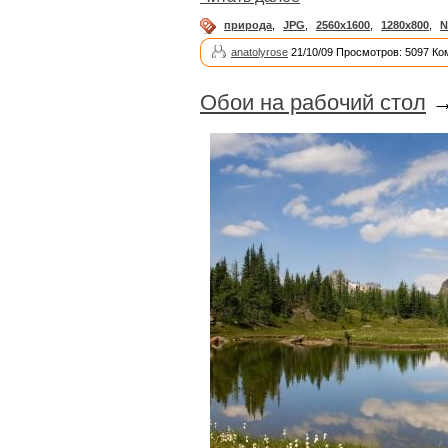
природа
,
JPG
,
2560x1600
,
1280x800
,
N
anatolyrose
21/10/09 Просмотров: 5097 Ко
Обои на рабочий стол