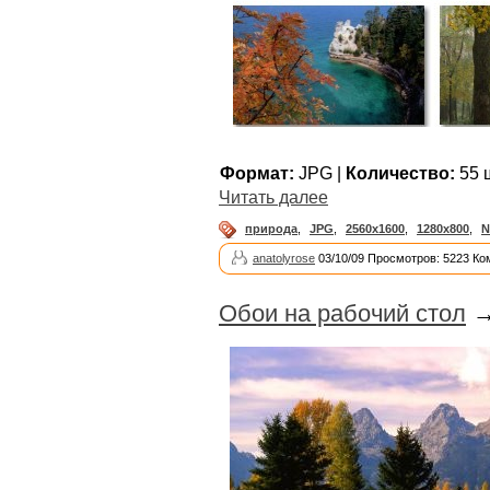
Формат:
JPG |
Количество:
55 ш
Читать далее
природа
,
JPG
,
2560x1600
,
1280x800
,
N
anatolyrose
03/10/09 Просмотров: 5223 Ко
Обои на рабочий стол