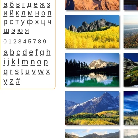
а
б
в
г
д
е
ж
з
и
й
к
л
м
н
о
п
р
с
т
у
ф
х
ц
ч
ш
э
ю
я
0
1
2
3
4
5
7
8
9
a
b
c
d
e
f
g
h
i
j
k
l
m
n
o
p
q
r
s
t
u
v
w
x
y
z
#