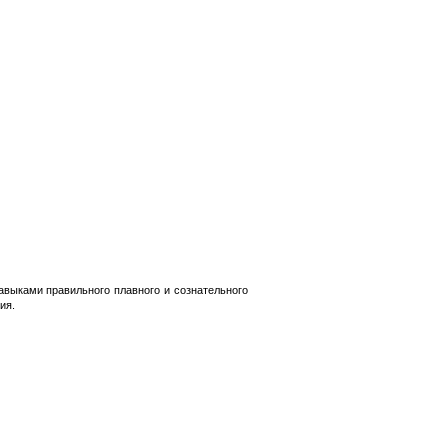
авыками правильного плавного и сознательного
ия.