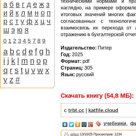
техническими нормами и пра
а
б
в
г
д
е
ж
з
наглядно, на примере оформле
и
й
к
л
м
н
о
п
итоговых значений многих фак
р
с
т
у
ф
х
ц
ч
согласованных с технологи
взаимосвязь их перехода от а
ш
э
ю
я
отражению в бухгалтерской отче
0
1
2
3
4
5
7
8
9
Издательство:
Питер
a
b
c
d
e
f
g
h
Год:
2025
i
j
k
l
m
n
o
p
Формат:
pdf
Страниц:
305
q
r
s
t
u
v
w
x
Язык:
русский
y
z
#
Скачать книгу (54,8 МБ):
с
trbt.cc
|
katfile.cloud
учебники
,
ф
gefexi
13/10/25 Просмотров: 1234