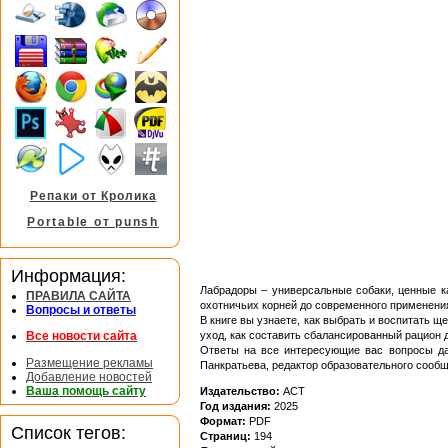
Репаки от Кролика
Portable от punsh
Информация:
Лабрадоры – универсальные собаки, ценные к
ПРАВИЛА САЙТА
охотничьих корней до современного применения
Вопросы и ответы
В книге вы узнаете, как выбрать и воспитать щ
уход, как составить сбалансированный рацион д
Все новости сайта
Ответы на все интересующие вас вопросы дад
Размещение рекламы
Панкратьева, редактор образовательного сообщ
Добавление новостей
Ваша помощь сайту
Издательство:
АСТ
Год издания:
2025
Формат:
PDF
Список тегов:
Страниц:
194