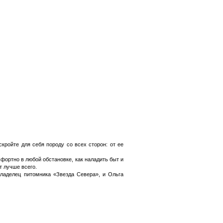
ройте для себя породу со всех сторон: от ее
мфортно в любой обстановке, как наладить быт и
т лучше всего.
владелец питомника «Звезда Севера», и Ольга