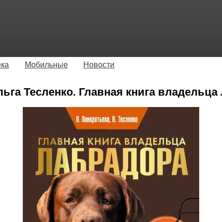
ека
Мобильные
Новости
льга Тесленко. Главная книга владельца