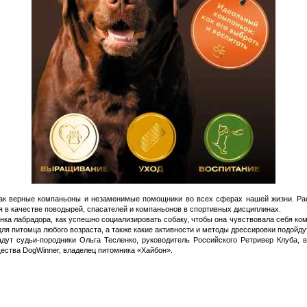
ак верные компаньоны и незаменимые помощники во всех сферах нашей жизни. Раск
 в качестве поводырей, спасателей и компаньонов в спортивных дисциплинах.
енка лабрадора, как успешно социализировать собаку, чтобы она чувствовала себя ко
ля питомца любого возраста, а также какие активности и методы дрессировки подойду
ут судьи-породники Ольга Тесленко, руководитель Российского Ретривер Клуба, 
ества DogWinner, владелец питомника «Хайбон».