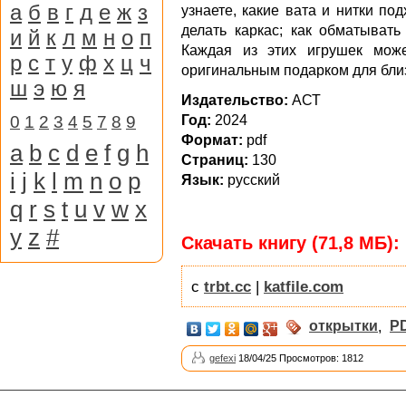
а
б
в
г
д
е
ж
з
узнаете, какие вата и нитки под
делать каркас; как обматывать
и
й
к
л
м
н
о
п
Каждая из этих игрушек мож
р
с
т
у
ф
х
ц
ч
оригинальным подарком для бли
ш
э
ю
я
Издательство:
АСТ
0
1
2
3
4
5
7
8
9
Год:
2024
Формат:
pdf
a
b
c
d
e
f
g
h
Страниц:
130
i
j
k
l
m
n
o
p
Язык:
русский
q
r
s
t
u
v
w
x
y
z
#
Скачать книгу (71,8 МБ):
с
trbt.cc
|
katfile.com
открытки
,
P
gefexi
18/04/25 Просмотров: 1812