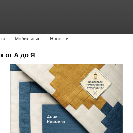
ека
Мобильные
Новости
 от А до Я