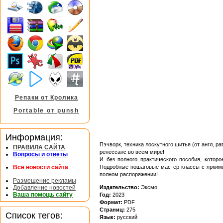
Репаки от Кролика
Portable от punsh
Информация:
Пэчворк, техника лоскутного шитья (от англ, 
ПРАВИЛА САЙТА
ренессанс во всем мире!
Вопросы и ответы
И без полного практического пособия, котор
Подробные пошаговые мастер-классы с яркими
Все новости сайта
полном распоряжении!
Размещение рекламы
Добавление новостей
Издательство:
Эксмо
Ваша помощь сайту
Год:
2023
Формат:
PDF
Страниц:
275
Список тегов:
Язык:
русский