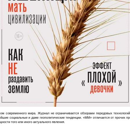
твом современного мира. Журнал не ограничивается обзорами передовых технологий
йшие социальные и даже геополитические тенденции. «ММ» отличается от прочих п
щности того или иного актуального явления.