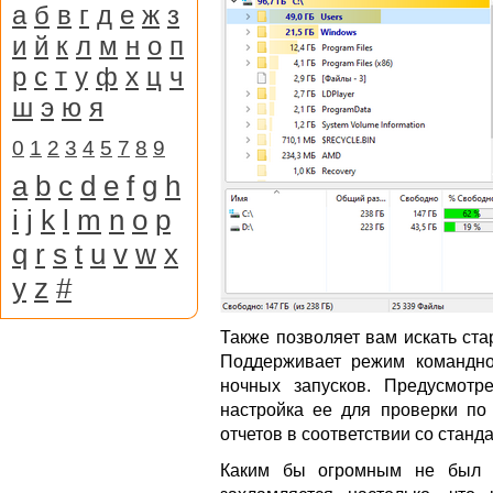
а
б
в
г
д
е
ж
з
и
й
к
л
м
н
о
п
р
с
т
у
ф
х
ц
ч
ш
э
ю
я
0
1
2
3
4
5
7
8
9
a
b
c
d
e
f
g
h
i
j
k
l
m
n
o
p
q
r
s
t
u
v
w
x
y
z
#
Также позволяет вам искать ст
Поддерживает режим командно
ночных запусков. Предусмотр
настройка ее для проверки по
отчетов в соответствии со стан
Каким бы огромным не был в