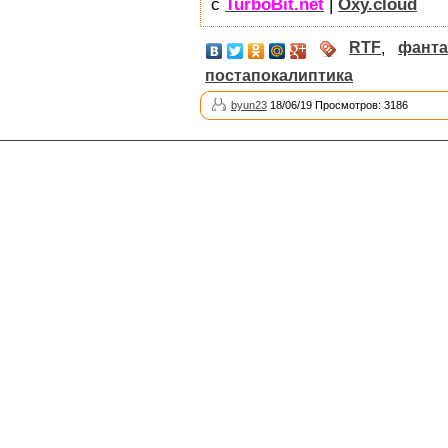
с
TurboBit.net
|
Oxy.cloud
RTF
,
фанта
постапокалиптика
byun23
18/06/19 Просмотров: 3186