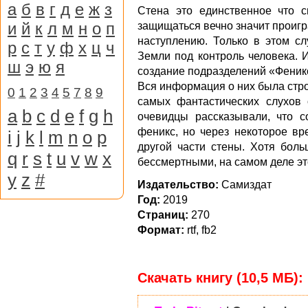
а
б
в
г
д
е
ж
з
Стена это единственное что 
и
й
к
л
м
н
о
п
защищаться вечно значит проигр
наступлению. Только в этом с
р
с
т
у
ф
х
ц
ч
Земли под контроль человека. 
ш
э
ю
я
создание подразделений «Феник
Вся информация о них была стро
0
1
2
3
4
5
7
8
9
самых фантастических слухов 
a
b
c
d
e
f
g
h
очевидцы рассказывали, что с
феникс, но через некоторое в
i
j
k
l
m
n
o
p
другой части стены. Хотя бол
q
r
s
t
u
v
w
x
бессмертными, на самом деле это
y
z
#
Издательство:
Самиздат
Год:
2019
Страниц:
270
Формат:
rtf, fb2
Скачать книгу (10,5 МБ):