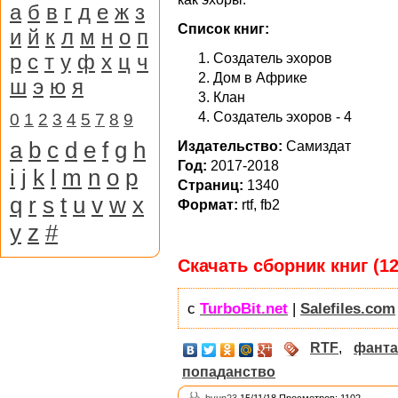
а
б
в
г
д
е
ж
з
Список книг:
и
й
к
л
м
н
о
п
р
с
т
у
ф
х
ц
ч
Создатель эхоров
Дом в Африке
ш
э
ю
я
Клан
Создатель эхоров - 4
0
1
2
3
4
5
7
8
9
a
b
c
d
e
f
g
h
Издательство:
Самиздат
Год:
2017-2018
i
j
k
l
m
n
o
p
Страниц:
1340
q
r
s
t
u
v
w
x
Формат:
rtf, fb2
y
z
#
Скачать сборник книг (12
с
TurboBit.net
|
Salefiles.com
RTF
,
фанта
попаданство