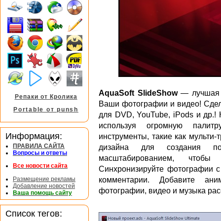
AquaSoft SlideShow
— лучшая у
Репаки от Кролика
Ваши фотографии и видео! Сде
Portable от punsh
для DVD, YouTube, iPods и др.!
используя огромную пали
Информация:
инструменты, такие как мульти-
ПРАВИЛА САЙТА
дизайна для создания по
Вопросы и ответы
масштабированием, чтобы 
Все новости сайта
Синхронизируйте фотографии с
Размещение рекламы
комментарии. Добавите ан
Добавление новостей
фотографии, видео и музыка рас
Ваша помощь сайту
Список тегов: