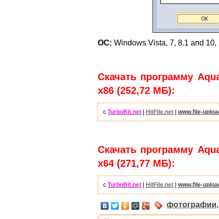
ОС:
Windows Vista, 7, 8.1 and 10, 
Скачать программу AquaS
x86 (252,72 МБ):
с
TurboBit.net
|
HitFile.net
|
www.file-uploa
Скачать программу AquaS
x64 (271,77 МБ):
с
TurboBit.net
|
HitFile.net
|
www.file-uploa
фотографии