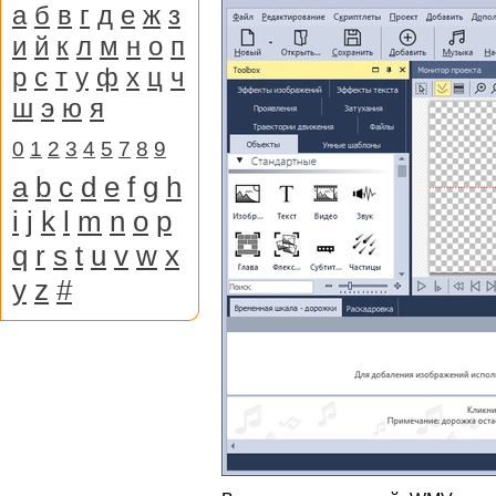
а
б
в
г
д
е
ж
з
и
й
к
л
м
н
о
п
р
с
т
у
ф
х
ц
ч
ш
э
ю
я
0
1
2
3
4
5
7
8
9
a
b
c
d
e
f
g
h
i
j
k
l
m
n
o
p
q
r
s
t
u
v
w
x
y
z
#