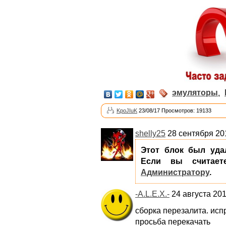
эмуляторы
,
KpoJIuK
23/08/17 Просмотров: 19133
shelly25
28 сентября 201
Этот блок был уда
Если вы считает
Администратору
.
-A.L.E.X.-
24 августа 201
сборка перезалита. ис
просьба перекачать