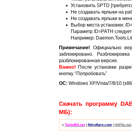
Установить SPTD [требуется
Не создавать ярлыки на ра
Не создавать ярлыки в мен
Выбор места установки: /
Параметр /D=PATH следует
Например: Daemon.Tools.Lit
Примечание!
Официально верс
заблокировано. Разблокировк
разблокированная версия.
Важно!
После установки разре
кнопку "Попробовать"
ОС:
Windows XP/Vista/7/8/10 (x86
Скачать программу DAEM
МБ):
с
TurboBit.net
|
Nitroflare.com
|
HitFile.net