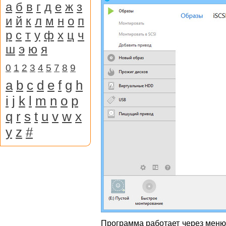
а
б
в
г
д
е
ж
з
и
й
к
л
м
н
о
п
р
с
т
у
ф
х
ц
ч
ш
э
ю
я
0
1
2
3
4
5
7
8
9
a
b
c
d
e
f
g
h
i
j
k
l
m
n
o
p
q
r
s
t
u
v
w
x
y
z
#
Программа работает через меню