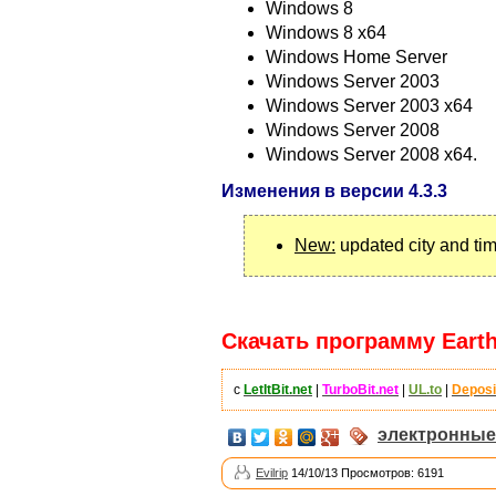
Windows 8
Windows 8 x64
Windows Home Server
Windows Server 2003
Windows Server 2003 x64
Windows Server 2008
Windows Server 2008 x64.
Изменения в версии 4.3.3
New:
updated city and ti
Скачать программу EarthT
с
LetItBit.net
|
TurboBit.net
|
UL.to
|
Deposi
электронные
Evilrip
14/10/13 Просмотров: 6191