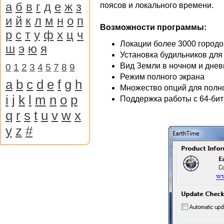
а
б
в
г
д
е
ж
з
поясов и локального времени.
и
й
к
л
м
н
о
п
Возможности программы:
р
с
т
у
ф
х
ц
ч
Локации более 3000 городо
ш
э
ю
я
Установка будильников для
Вид Земли в ночном и днев
0
1
2
3
4
5
7
8
9
Режим полного экрана
a
b
c
d
e
f
g
h
Множество опций для полн
i
j
k
l
m
n
o
p
Поддержка работы с 64-би
q
r
s
t
u
v
w
x
y
z
#