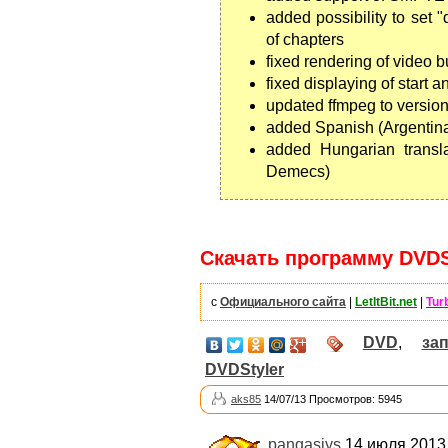
added possibility to set "
of chapters
fixed rendering of video b
fixed displaying of start 
updated ffmpeg to version
added Spanish (Argentina)
added Hungarian transl
Demecs)
Скачать программу DVDSty
с
Официального сайта
|
LetItBit.net
|
Tur
DVD
,
за
DVDStyler
aks85
14/07/13 Просмотров: 5945
pangasiys
14 июля 2013,