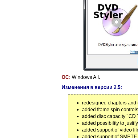
ОС:
Windows All.
Изменения в версии 2.5:
redesigned chapters and c
added frame spin control
added disc capacity "CD
added possibility to justify 
added support of video fi
added support of SMPTE t