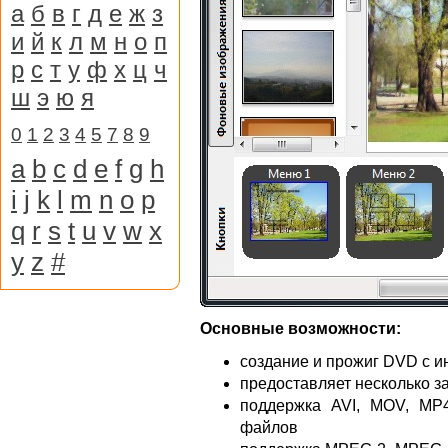
а
б
в
г
д
е
ж
з
и
й
к
л
м
н
о
п
р
с
т
у
ф
х
ц
ч
ш
э
ю
я
0
1
2
3
4
5
7
8
9
a
b
c
d
e
f
g
h
i
j
k
l
m
n
o
p
q
r
s
t
u
v
w
x
y
z
#
Основные возможности:
создание и прожиг DVD с 
предоставляет несколько з
поддержка AVI, MOV, M
файлов