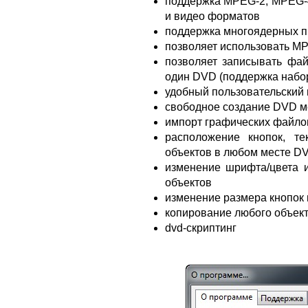
поддержка MPEG-2, MPEG-4,
и видео форматов
поддержка многоядерных 
позволяет использовать M
позволяет записывать фа
один DVD (поддержка набо
удобный пользовательский 
свободное создание DVD м
импорт графических файло
расположение кнопок, те
объектов в любом месте D
изменение шрифта/цвета и
объектов
изменение размера кнопок 
копирование любого объек
dvd-скриптинг