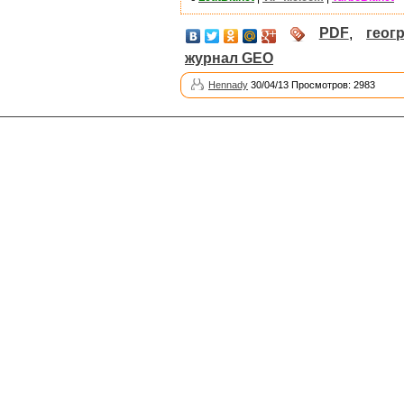
PDF
,
геог
журнал GEO
Hennady
30/04/13 Просмотров: 2983