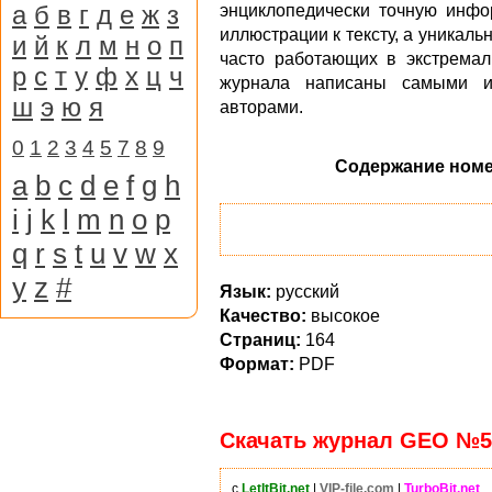
а
б
в
г
д
е
ж
з
энциклопедически точную инфо
иллюстрации к тексту, а уникаль
и
й
к
л
м
н
о
п
часто работающих в экстремал
р
с
т
у
ф
х
ц
ч
журнала написаны самыми и
ш
э
ю
я
авторами.
0
1
2
3
4
5
7
8
9
Содержание номе
a
b
c
d
e
f
g
h
i
j
k
l
m
n
o
p
q
r
s
t
u
v
w
x
y
z
#
Язык:
русский
Качество:
высокое
Страниц:
164
Формат:
PDF
Скачать журнал GEO №5 
с
LetItBit.net
|
VIP-file.com
|
TurboBit.net