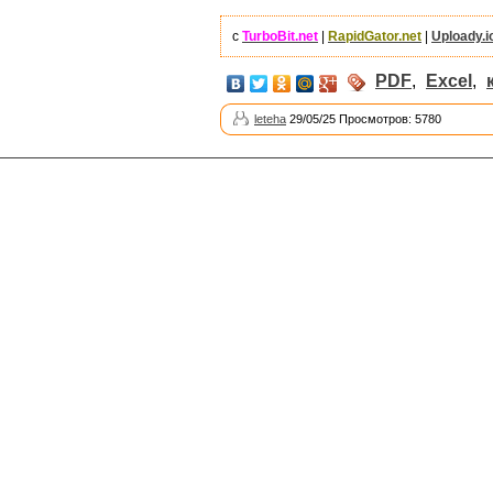
с
TurboBit.net
|
RapidGator.net
|
Uploady.i
PDF
,
Excel
,
leteha
29/05/25 Просмотров: 5780