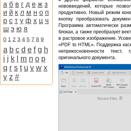
а
б
в
г
д
е
ж
з
нововведений, которые позв
и
й
к
л
м
н
о
п
продуктивно. Новый режим кон
р
с
т
у
ф
х
ц
ч
кнопку преобразовать докуме
Программа автоматически разм
ш
э
ю
я
блоках, а также преобразует ве
в растровое изображение. Усов
0
1
2
3
4
5
7
8
9
«PDF to HTML». Поддержка каск
a
b
c
d
e
f
g
h
неприкосновенности текст,
i
j
k
l
m
n
o
p
оригинального документа.
q
r
s
t
u
v
w
x
y
z
#