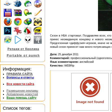
Сезон в НБА стартовал. Поздравляю всех, кто
принес неожиданную концовку и нового неож
Предсезонная «диффузия» игроков, иначе не м
новый сезон принесет нам много потрясающих м
Репаки от Кролика
Дата:
25 декабря 2011
Portable от punsh
Комментарий:
профессиональный (одноголосы
Язык комментариев:
английский
Качество:
WEBRip
Информация:
ПРАВИЛА САЙТА
Вопросы и ответы
Все новости сайта
Размещение рекламы
Добавление новостей
Ваша помощь сайту
Список тегов: