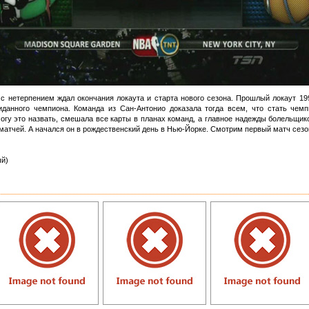
 с нетерпением ждал окончания локаута и старта нового сезона. Прошлый локаут 199
иданного чемпиона. Команда из Сан-Антонио доказала тогда всем, что стать че
огу это назвать, смешала все карты в планах команд, а главное надежды болельщик
атчей. А начался он в рождественский день в Нью-Йорке. Смотрим первый матч сезо
й)