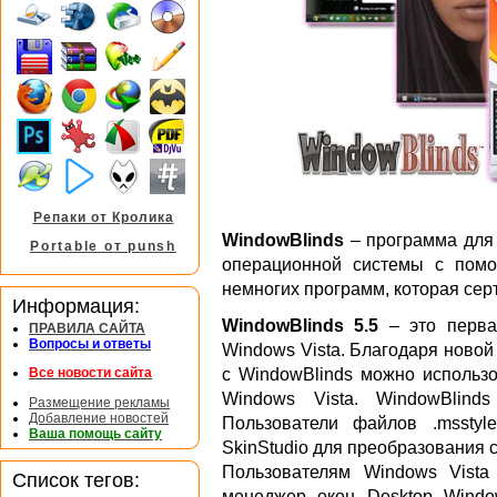
Репаки от Кролика
WindowBlinds
– программа для 
Portable от punsh
операционной системы с помо
немногих программ, которая сер
Информация:
WindowBlinds 5.5
– это перва
ПРАВИЛА САЙТА
Вопросы и ответы
Windows Vista. Благодаря новой
с WindowBlinds можно использо
Все новости сайта
Windows Vista. WindowBlind
Размещение рекламы
Добавление новостей
Пользователи файлов .mssty
Ваша помощь сайту
SkinStudio для преобразования с
Пользователям Windows Vista
Список тегов:
менеджер окон Desktop Windo