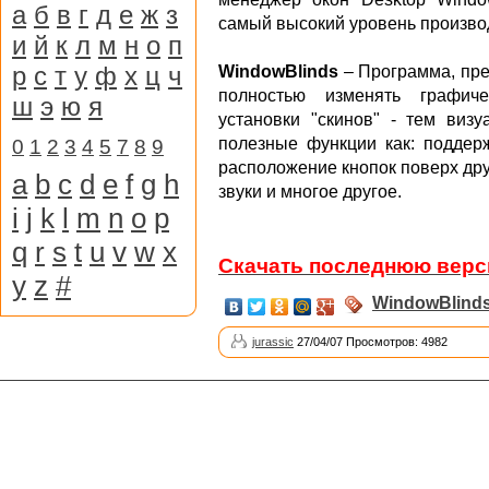
а
б
в
г
д
е
ж
з
самый высокий уровень произво
и
й
к
л
м
н
о
п
р
с
т
у
ф
х
ц
ч
WindowBlinds
– Программа, пр
полностью изменять графич
ш
э
ю
я
установки "скинов" - тем виз
полезные функции как: поддержк
0
1
2
3
4
5
7
8
9
расположение кнопок поверх други
a
b
c
d
e
f
g
h
звуки и многое другое.
i
j
k
l
m
n
o
p
q
r
s
t
u
v
w
x
Скачать последнюю верс
y
z
#
WindowBlind
jurassic
27/04/07 Просмотров: 4982