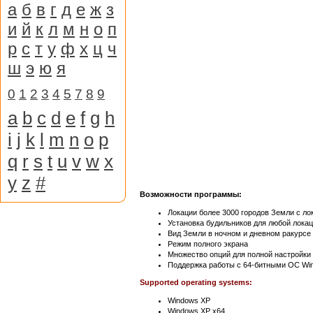
а
б
в
г
д
е
ж
з
и
й
к
л
м
н
о
п
р
с
т
у
ф
х
ц
ч
ш
э
ю
я
0
1
2
3
4
5
7
8
9
a
b
c
d
e
f
g
h
i
j
k
l
m
n
o
p
q
r
s
t
u
v
w
x
y
z
#
Возможности программы:
Локации более 3000 городов Земли с л
Установка будильников для любой лока
Вид Земли в ночном и дневном ракурсе
Режим полного экрана
Множество опций для полной настройки
Поддержка работы с 64-битными ОС Wi
Supported operating systems:
Windows XP
Windows XP x64