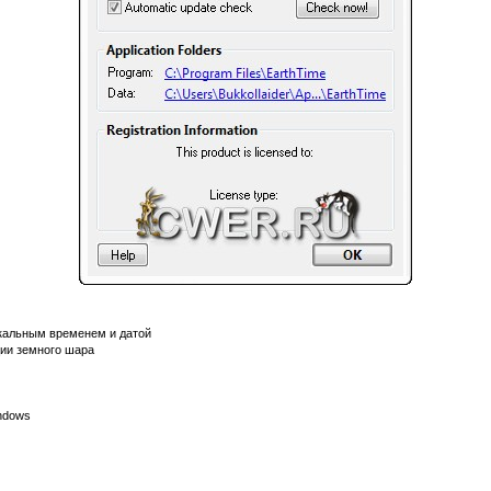
окальным временем и датой
ции земного шара
ndows