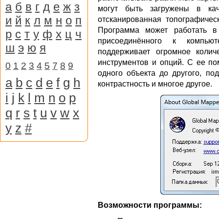
а
б
в
г
д
е
ж
з
могут быть загружены в кач
и
й
к
л
м
н
о
п
отсканированная топографичес
Программа может работать в
р
с
т
у
ф
х
ц
ч
присоединённого к компью
ш
э
ю
я
поддерживает огромное колич
инструментов и опций. С ее п
0
1
2
3
4
5
7
8
9
одного объекта до другого, по
a
b
c
d
e
f
g
h
контрастность и многое другое.
i
j
k
l
m
n
o
p
q
r
s
t
u
v
w
x
y
z
#
Возможности программы: