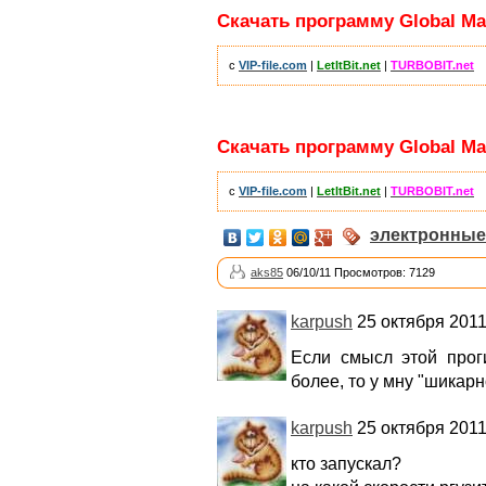
Скачать программу Global Map
с
VIP-file.com
|
LetItBit.net
|
TURBOBIT.net
Скачать программу Global Map
с
VIP-file.com
|
LetItBit.net
|
TURBOBIT.net
электронные
aks85
06/10/11 Просмотров: 7129
karpush
25 октября 2011
Если смысл этой прог
более, то у мну "шикарно
karpush
25 октября 2011
кто запускал?