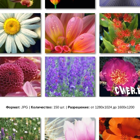
Формат:
JPG |
Количество:
150 шт. |
Разрешение:
от 1280x1024 до 1600x1200