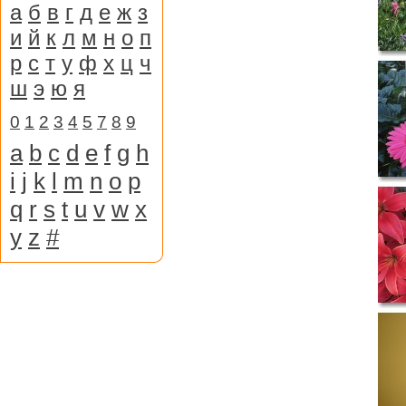
а
б
в
г
д
е
ж
з
и
й
к
л
м
н
о
п
р
с
т
у
ф
х
ц
ч
ш
э
ю
я
0
1
2
3
4
5
7
8
9
a
b
c
d
e
f
g
h
i
j
k
l
m
n
o
p
q
r
s
t
u
v
w
x
y
z
#