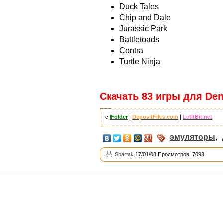
Duck Tales
Chip and Dale
Jurassic Park
Battletoads
Contra
Turtle Ninja
Скачать 83 игры для Den
с
IFolder
|
DepositFiles.com
|
LetItBit.net
эмуляторы
,
Spartak
17/01/08 Просмотров: 7093