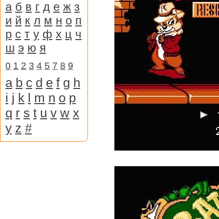
а
б
в
г
д
е
ж
з
и
й
к
л
м
н
о
п
р
с
т
у
ф
х
ц
ч
ш
э
ю
я
0
1
2
3
4
5
7
8
9
a
b
c
d
e
f
g
h
i
j
k
l
m
n
o
p
q
r
s
t
u
v
w
x
y
z
#