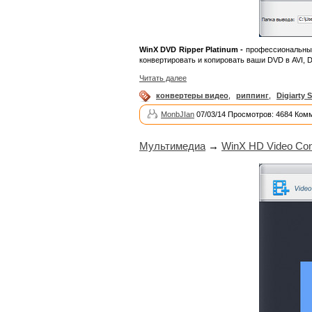
WinX DVD Ripper Platinum -
профессиональный
конвертировать и копировать ваши DVD в AVI, 
Читать далее
конвертеры видео
,
риппинг
,
Digiarty 
MonbJIan
07/03/14 Просмотров: 4684 Ком
Мультимедиа
→
WinX HD Video Conv