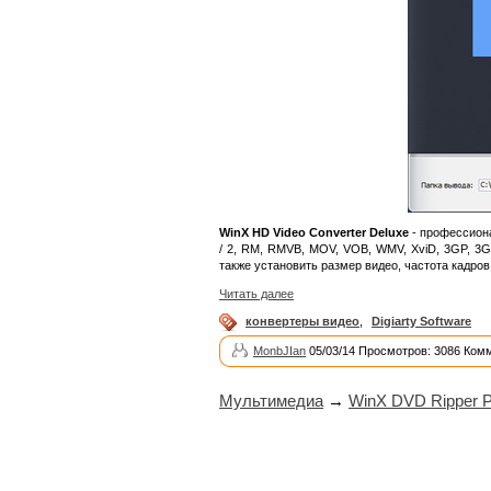
WinX HD Video Converter Deluxe
- профессиона
/ 2, RM, RMVB, MOV, VOB, WMV, XviD, 3GP, 3G
также установить размер видео, частота кадров,
Читать далее
конвертеры видео
,
Digiarty Software
MonbJIan
05/03/14 Просмотров: 3086 Ком
Мультимедиа
→
WinX DVD Ripper Pl