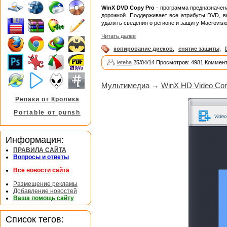
WinX DVD Copy Pro
- программа предназначена
дорожкой. Поддерживает все атрибуты DVD, в
удалять сведения о регионе и защиту Macrovisio
Читать далее
копирование дисков
,
снятие защиты
,
leteha
25/04/14 Просмотров: 4981 Коммент
Мультимедиа
→
WinX HD Video Conv
Репаки от Кролика
Portable от punsh
Информация:
ПРАВИЛА САЙТА
Вопросы и ответы
Все новости сайта
Размещение рекламы
Добавление новостей
Ваша помощь сайту
Список тегов: