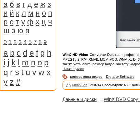
а
б
в
г
д
е
ж
з
и
й
к
л
м
н
о
п
р
с
т
у
ф
х
ц
ч
ш
э
ю
я
0
1
2
3
4
5
7
8
9
a
b
c
d
e
f
g
h
WinX HD Video Converter Deluxe -
профессион
MPEG1 / 2, RM, RMVB, MOV, VOB, WMV, XviD, 3
i
j
k
l
m
n
o
p
так же установить размер видео, частоту кадров
Читать далее
q
r
s
t
u
v
w
x
конвертеры видео
,
Digiarty Software
y
z
#
MonbJIan
12/04/14 Просмотров: 4352 Ком
Данные и диски
→
WinX DVD Copy P