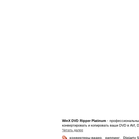
WinX DVD Ripper Platinum
- профессиональный
конвертировать и копировать ваши DVD в AVI, 
Читать далее
конвертеры видео
,
риппинг
,
Digiarty 