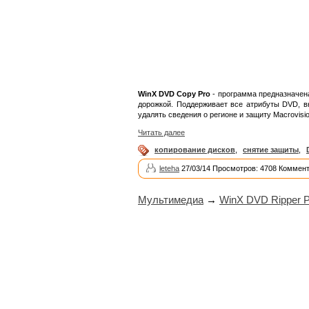
WinX DVD Copy Pro
- программа предназначена
дорожкой. Поддерживает все атрибуты DVD, в
удалять сведения о регионе и защиту Macrovisio
Читать далее
копирование дисков
,
снятие защиты
,
leteha
27/03/14 Просмотров: 4708 Коммент
Мультимедиа
→
WinX DVD Ripper Pl