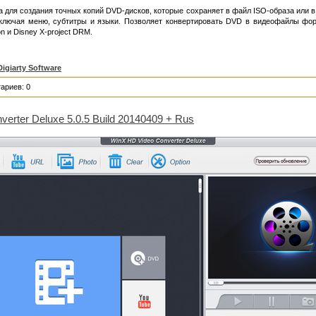
 для создания точных копий DVD-дисков, которые сохраняет в файл ISO-образа или 
ключая меню, субтитры и языки. Позволяет конвертировать DVD в видеофайлы фо
n и Disney X-project DRM.
Digiarty Software
ариев: 0
erter Deluxe 5.0.5 Build 20140409 + Rus