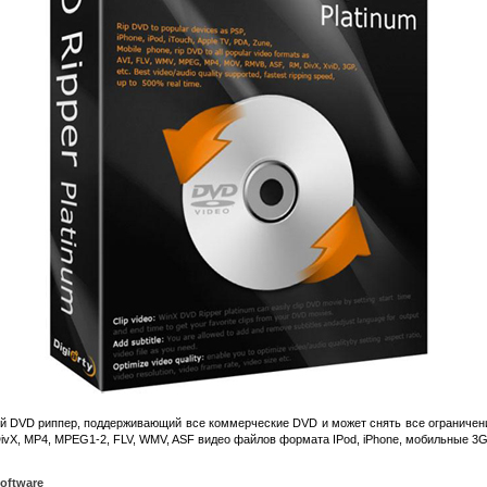
 DVD риппер, поддерживающий все коммерческие DVD и может снять все ограничени
DivX, MP4, MPEG1-2, FLV, WMV, ASF видео файлов формата IPod, iPhone, мобильные 3G
Software