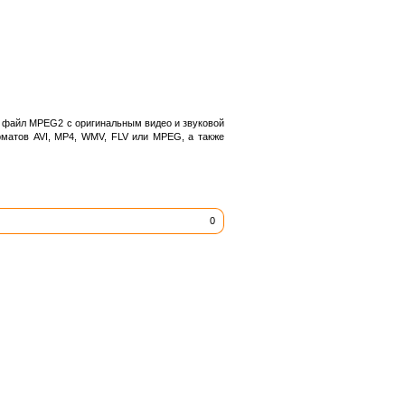
в файл MPEG2 с оригинальным видео и звуковой
рматов AVI, MP4, WMV, FLV или MPEG, а также
0