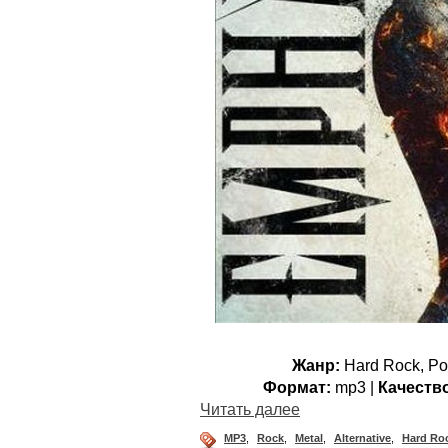
Жанр:
Hard Rock, Pos
Формат:
mp3 |
Качеств
Читать далее
MP3
,
Rock
,
Metal
,
Alternative
,
Hard Ro