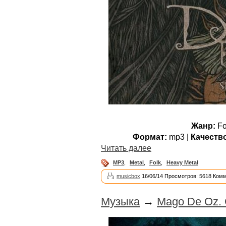
Жанр:
Fo
Формат:
mp3 |
Качеств
Читать далее
MP3
,
Metal
,
Folk
,
Heavy Metal
musicbox
16/06/14 Просмотров: 5618 Комм
Музыка
→
Mago De Oz. C