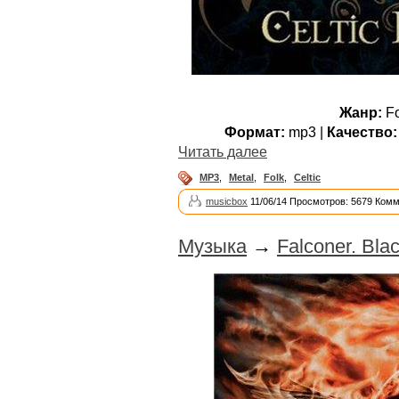
Жанр:
Fo
Формат:
mp3 |
Качество:
Читать далее
MP3
,
Metal
,
Folk
,
Celtic
musicbox
11/06/14 Просмотров: 5679 Комм
Музыка
→
Falconer. Bla