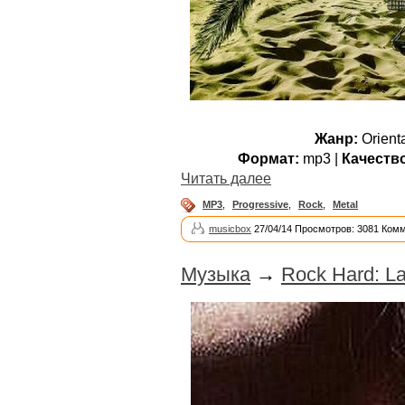
Жанр:
Orienta
Формат:
mp3 |
Качеств
Читать далее
MP3
,
Progressive
,
Rock
,
Metal
musicbox
27/04/14 Просмотров: 3081 Комм
Музыка
→
Rock Hard: La