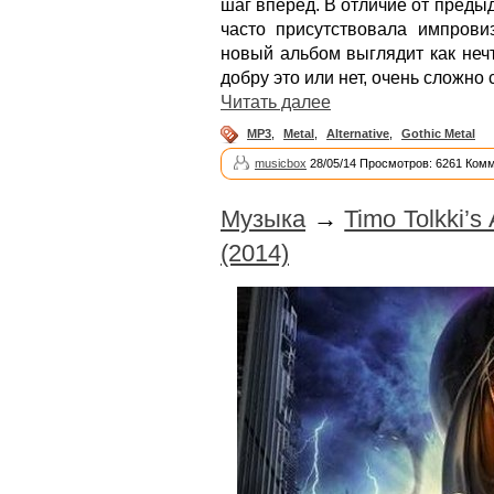
шаг вперед. В отличие от предыд
часто присутствовала импровиз
новый альбом выглядит как неч
добру это или нет, очень сложно 
Читать далее
MP3
,
Metal
,
Alternative
,
Gothic Metal
musicbox
28/05/14 Просмотров: 6261 Комм
Музыка
→
Timo Tolkki’s
(2014)