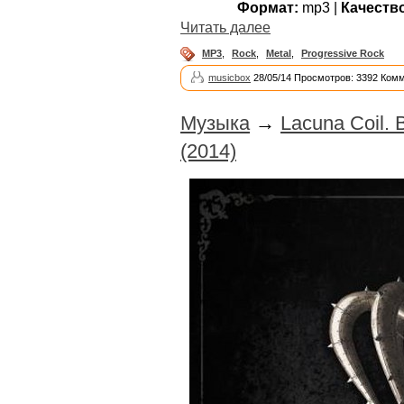
Формат:
mp3 |
Качеств
Читать далее
MP3
,
Rock
,
Metal
,
Progressive Rock
musicbox
28/05/14 Просмотров: 3392 Комм
Музыка
→
Lacuna Coil. 
(2014)