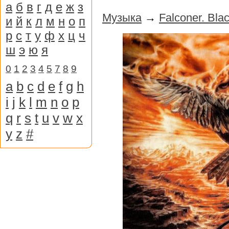
а
б
в
г
д
е
ж
з
Музыка
→
Falconer. Bla
и
й
к
л
м
н
о
п
р
с
т
у
ф
х
ц
ч
ш
э
ю
я
0
1
2
3
4
5
7
8
9
a
b
c
d
e
f
g
h
i
j
k
l
m
n
o
p
q
r
s
t
u
v
w
x
y
z
#