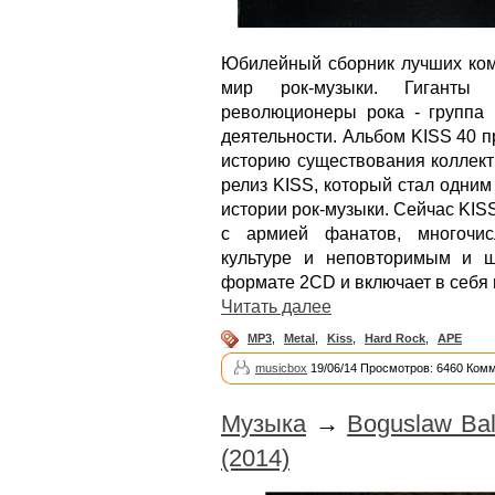
Юбилейный сборник лучших ком
мир рок-музыки. Гиганты
революционеры рока - группа 
деятельности. Альбом KISS 40 п
историю существования коллект
релиз KISS, который стал одни
истории рок-музыки. Сейчас KISS
с армией фанатов, многочи
культуре и неповторимым и 
формате 2CD и включает в себя 
Читать далее
MP3
,
Metal
,
Kiss
,
Hard Rock
,
APE
musicbox
19/06/14 Просмотров: 6460 Комм
Музыка
→
Boguslaw Balc
(2014)