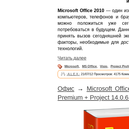
и
Microsoft Office 2010
— один из
компьютеров, телефонов и бра
можно положиться уже сег
потребоваться в будущем. Дан
принять вызов сегодняшней эко
факторы, необходимые для до
технологий.
Читать далее
Microsoft
,
MS Office
,
Visio
,
Project Prof
-A.L.E.X.-
21/07/12 Просмотров: 4175 Комм
Офис
→
Microsoft Offi
Premium + Project 14.0.