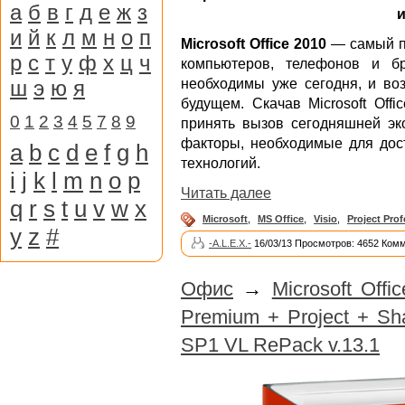
а
б
в
г
д
е
ж
з
и
и
й
к
л
м
н
о
п
Microsoft Office 2010
— самый п
р
с
т
у
ф
х
ц
ч
компьютеров, телефонов и б
ш
э
ю
я
необходимы уже сегодня, и воз
будущем. Скачав Microsoft Off
0
1
2
3
4
5
7
8
9
принять вызов сегодняшней эко
факторы, необходимые для до
a
b
c
d
e
f
g
h
технологий.
i
j
k
l
m
n
o
p
Читать далее
q
r
s
t
u
v
w
x
Microsoft
,
MS Office
,
Visio
,
Project Prof
y
z
#
-A.L.E.X.-
16/03/13 Просмотров: 4652 Комм
Офис
→
Microsoft Offi
Premium + Project + Sha
SP1 VL RePack v.13.1