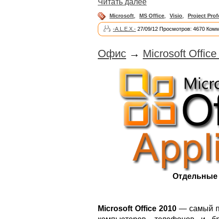
Читать далее
Microsoft
,
MS Office
,
Visio
,
Project Prof
-A.L.E.X.-
27/09/12 Просмотров: 4670 Комм
Офис
→
Microsoft Offic
Отдельные
Microsoft Office 2010
— самый п