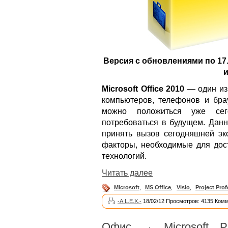
Версия с обновлениями по 17.
и
Microsoft Office 2010
— один из
компьютеров, телефонов и бра
можно положиться уже сег
потребоваться в будущем. Дан
принять вызов сегодняшней эко
факторы, необходимые для до
технологий.
Читать далее
Microsoft
,
MS Office
,
Visio
,
Project Prof
-A.L.E.X.-
18/02/12 Просмотров: 4135 Комм
Офис
→
Microsoft P