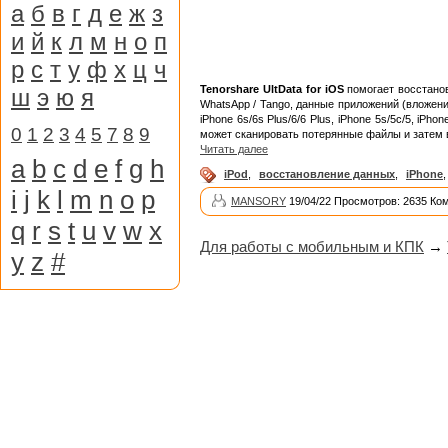
а
б
в
г
д
е
ж
з
и
й
к
л
м
н
о
п
р
с
т
у
ф
х
ц
ч
Tenorshare UltData for iOS
помогает восстанов
ш
э
ю
я
WhatsApp / Tango, данные приложений (вложения 
iPhone 6s/6s Plus/6/6 Plus, iPhone 5s/5c/5, iP
0
1
2
3
4
5
7
8
9
может сканировать потерянные файлы и затем 
Читать далее
a
b
c
d
e
f
g
h
iPod
,
восстановление данных
,
iPhone
i
j
k
l
m
n
o
p
MANSORY
19/04/22 Просмотров: 2635 Ко
q
r
s
t
u
v
w
x
Для работы с мобильным и КПК
→
y
z
#