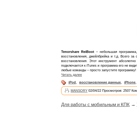
Tenorshare ReiBoot
– небольшая программа, 
восстановления, джейлбрейка и т.д. Всего з
восстановления. Этот инструмент абсолютно
подключается к iTunes и программа его не види
любые команды – просто запустите программу! А
Читать далее
iPod
,
восстановление данных
,
iPhone
MANSORY
02/04/22 Просмотров: 2507 Ко
Для работы с мобильным и КПК
→