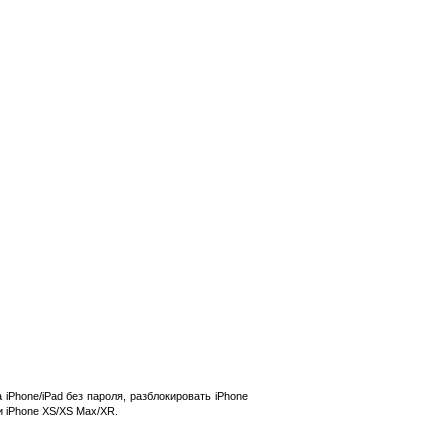
iPhone/iPad без пароля, разблокировать iPhone
и iPhone XS/XS Max/XR.