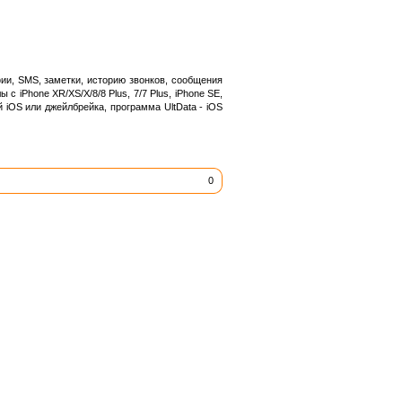
ии, SMS, заметки, историю звонков, сообщения
с iPhone XR/XS/X/8/8 Plus, 7/7 Plus, iPhone SE,
ий iOS или джейлбрейка, программа UltData - iOS
0