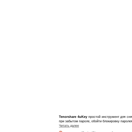
Tenorshare 4uKey
простой инструмент для cнят
при забытом пароле, обойти блокировку паролем 
Читать далее