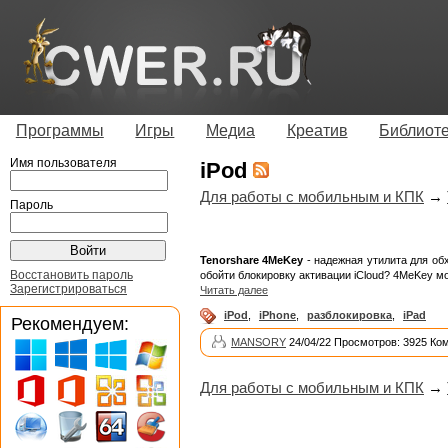
Программы
Игры
Медиа
Креатив
Библиот
Имя пользователя
iPod
Для работы с мобильным и КПК
→
Пароль
Tenorshare 4MeKey
- надежная утилита для обх
Восстановить пароль
обойти блокировку активации iCloud? 4MeKey м
Зарегистрироваться
Читать далее
iPod
,
iPhone
,
разблокировка
,
iPad
Рекомендуем:
MANSORY
24/04/22 Просмотров: 3925 Ко
Для работы с мобильным и КПК
→