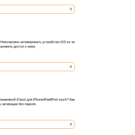
0
я. Невозможно активировать устройство iOS из-за
тановить доступ к нему.
0
ировкой iCloud для iPhone/iPad/iPod touch? Как
 активации без пароля.
0