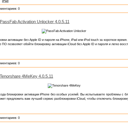
,
iPad
мментариев: 0
PassFab Activation Unlocker 4.0.5.11
овки активации без Apple ID и пароля на iPhone, iPad или iPod touch за короткое врем
е ПО позволяет обойти блокировку активации iCloud без Apple ID и пароля и легко восс
мментариев: 0
Tenorshare 4MeKey 4.0.5.11
ода блокировки активации iPhone без особых усилий. Вы испытываете проблемы с блок
ожет предложить вам лучший сервис разблокировки iCloud, чтобы отключить блокировку
мментариев: 0