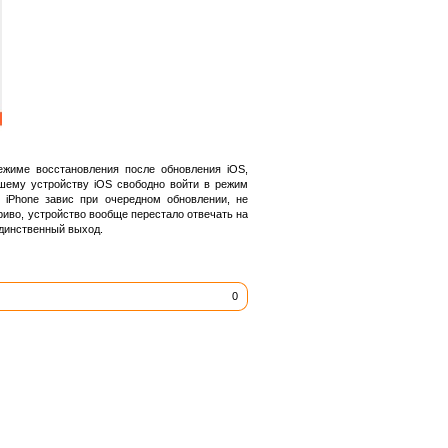
ежиме восстановления после обновления iOS,
ашему устройству iOS свободно войти в режим
 iPhone завис при очередном обновлении, не
криво, устройство вообще перестало отвечать на
единственный выход.
0