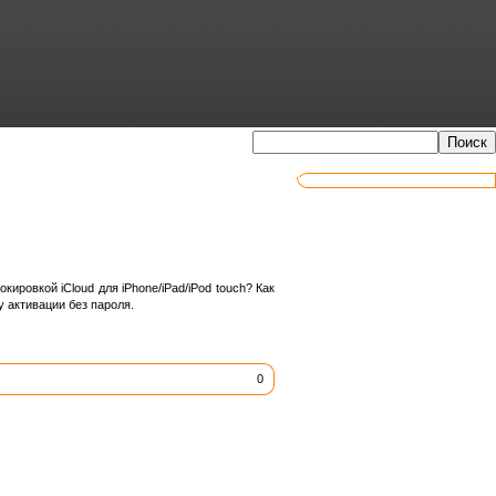
ировкой iCloud для iPhone/iPad/iPod touch? Как
 активации без пароля.
0