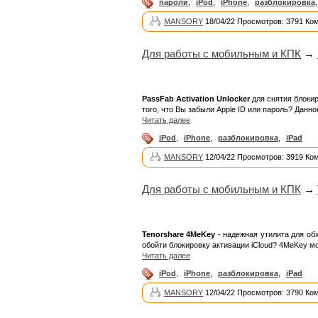
пароли
,
iPod
,
iPhone
,
разблокировка
MANSORY
18/04/22 Просмотров: 3791 Ко
Для работы с мобильным и КПК
→
PassFab Activation Unlocker
для снятия блокир
того, что Вы забыли Apple ID или пароль? Данно
Читать далее
iPod
,
iPhone
,
разблокировка
,
iPad
MANSORY
12/04/22 Просмотров: 3919 Ко
Для работы с мобильным и КПК
→
Tenorshare 4MeKey
- надежная утилита для обх
обойти блокировку активации iCloud? 4MeKey м
Читать далее
iPod
,
iPhone
,
разблокировка
,
iPad
MANSORY
12/04/22 Просмотров: 3790 Ко