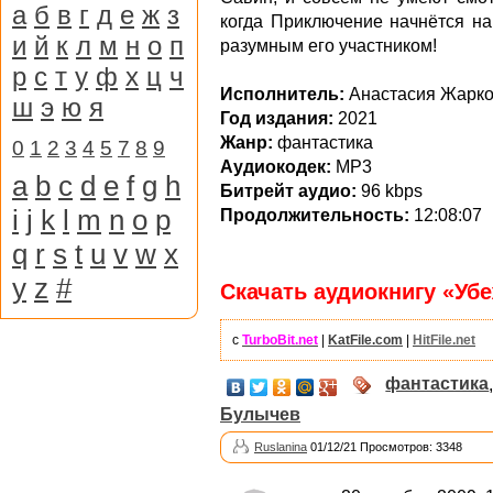
а
б
в
г
д
е
ж
з
когда Приключение начнётся на
и
й
к
л
м
н
о
п
разумным его участником!
р
с
т
у
ф
х
ц
ч
Исполнитель:
Анастасия Жарк
ш
э
ю
я
Год издания:
2021
Жанр:
фантастика
0
1
2
3
4
5
7
8
9
Аудиокодек:
MP3
a
b
c
d
e
f
g
h
Битрейт аудио:
96 kbps
i
j
k
l
m
n
o
p
Продолжительность:
12:08:07
q
r
s
t
u
v
w
x
y
z
#
Скачать аудиокнигу «Убе
с
TurboBit.net
|
KatFile.com
|
HitFile.net
фантастика
Булычев
Ruslanina
01/12/21 Просмотров: 3348